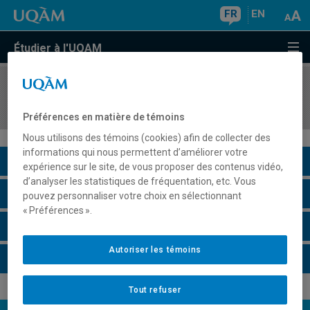
FR
EN
Étudier à l'UQAM
COURS
//
MKG3300
Marketing
Préférences en matière de témoins
Nous utilisons des témoins (cookies) afin de collecter des
informations qui nous permettent d’améliorer votre
Description du cours
expérience sur le site, de vous proposer des contenus vidéo,
d’analyser les statistiques de fréquentation, etc. Vous
Horaire - Été 2026
pouvez personnaliser votre choix en sélectionnant
« Préférences ».
Horaire - Automne 2026
Autoriser les témoins
Horaire - Hiver 2027
Tout refuser