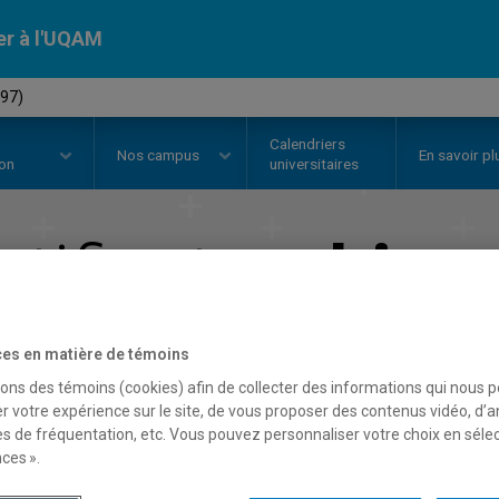
er à l'UQAM
297)
Calendriers
Nos
campus
En savoir pl
ion
universitaires
rtificat en
histo
Faculté des sciences humaines
es en matière de témoins
sons des témoins (cookies) afin de collecter des informations qui nous 
r votre expérience sur le site, de vous proposer des contenus vidéo, d’a
es de fréquentation, etc. Vous pouvez personnaliser votre choix en séle
ces ».