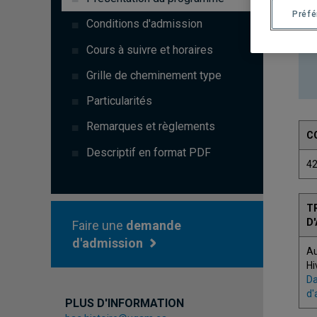
Préf
Conditions d'admission
Cours à suivre et horaires
Grille de cheminement type
Particularités
Remarques et règlements
C
Descriptif en format PDF
4
T
D
Faire une
demande
d'admission
A
Hi
Da
d'
PLUS D'INFORMATION