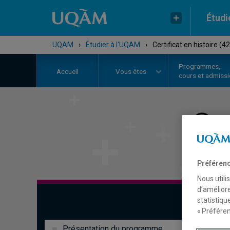
Étudi
UQAM
›
Étudier à l'UQAM
›
Certificat en histoire (4
Programmes,
Accueil
Vous êtes
cours et admiss
Ce
Préférenc
Nous utili
d’améliore
statistiqu
« Préféren
Présentation du programme