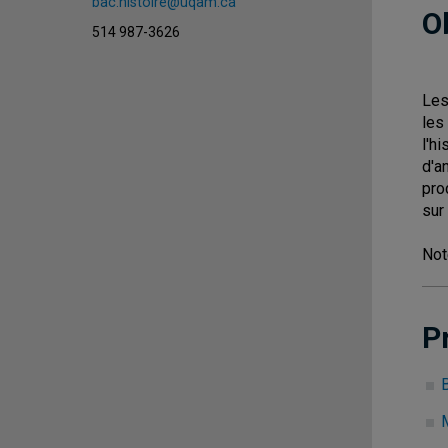
bac.histoire@uqam.ca
O
514 987-3626
Les
les
l'h
d'a
pro
sur
Not
P
B