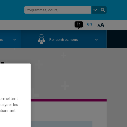
fr
en
us
Rencontrez-nous
ire
permettent
nalyser les
ctionnant