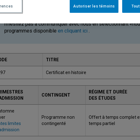
Avez-vous reçu une offre d'admission pour ce programme? Afin
érences
Autoriser les témoins
Tout
faire votre choix de cours pour l'automne prochain. Consultez
pour connaître l'ordre des cours à suivre. Que ce soit pour ob
n'hésitez pas à communiquer avec nous en sélectionnant «nous 
programmes disponible
en cliquant ici
.
ODE
TITRE
297
Certificat en histoire
RIMESTRES
RÉGIME ET DURÉE
CONTINGENT
'ADMISSION
DES ÉTUDES
utomne
ver
Programme non
Offert à temps complet e
tes limites
contingenté
temps partiel
admission