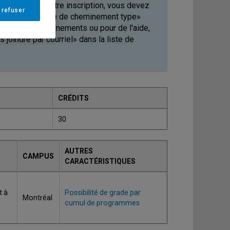
 de valider votre inscription, vous devez
 refuser
 la section «Grille de cheminement type»
tenir des renseignements ou pour de l'aide,
joindre par courriel» dans la liste de
CRÉDITS
30
AUTRES
CAMPUS
CARACTÉRISTIQUES
t à
Possibilité de grade par
Montréal
cumul de programmes