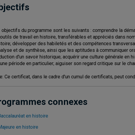
bjectifs
 objectifs du programme sont les suivants : comprendre la déma
 outils de travail en histoire, transférables et appréciés dans no
istoire; développer des habiletés et des compétences transversal
nalyse et de synthèse, ainsi que les aptitudes à communiquer orale
duction d'un savoir historique; acquérir une culture générale en
 une période en particulier; aiguiser son regard critique sur le c
e: Ce certificat, dans le cadre d'un cumul de certificats, peut co
rogrammes connexes
accalauréat en histoire
Majeure en histoire