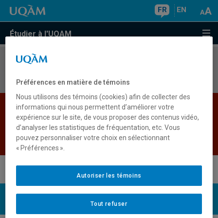
FR
EN
Étudier à l'UQAM
Aucun résultat
Préférences en matière de témoins
Nous utilisons des témoins (cookies) afin de collecter des
Les bases de données institutionnelles sont
informations qui nous permettent d’améliorer votre
expérience sur le site, de vous proposer des contenus vidéo,
indisponibles pour le moment. Veuillez
d’analyser les statistiques de fréquentation, etc. Vous
réessayer plus tard.
pouvez personnaliser votre choix en sélectionnant
Retour
« Préférences ».
Autoriser les témoins
UQAM
Nous joindre
Tout refuser