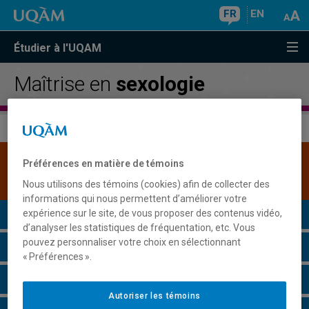
FR
EN
Étudier à l'UQAM
Maîtrise en
sexologie
Une version plus récente de ce programme est
Préférences en matière de témoins
disponible.
Cliquez ici pour la consulter
.
Nous utilisons des témoins (cookies) afin de collecter des
informations qui nous permettent d’améliorer votre
Présentation du programme
expérience sur le site, de vous proposer des contenus vidéo,
d’analyser les statistiques de fréquentation, etc. Vous
pouvez personnaliser votre choix en sélectionnant
Conditions d'admission
« Préférences ».
Cours à suivre et horaires
Autoriser les témoins