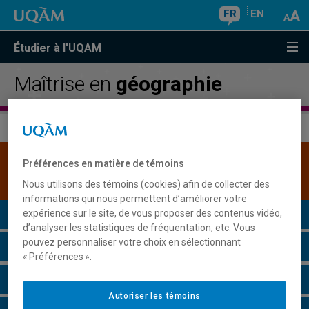
FR
EN
Étudier à l'UQAM
Maîtrise en
géographie
Une version plus récente de ce programme est
Préférences en matière de témoins
disponible.
Cliquez ici pour la consulter
.
Nous utilisons des témoins (cookies) afin de collecter des
informations qui nous permettent d’améliorer votre
Présentation du programme
expérience sur le site, de vous proposer des contenus vidéo,
d’analyser les statistiques de fréquentation, etc. Vous
pouvez personnaliser votre choix en sélectionnant
Conditions d'admission
« Préférences ».
Cours à suivre et horaires
Autoriser les témoins