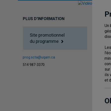
P
PLUS D'INFORMATION
Un 
géo
Site promotionnel
dis
du programme
Les
l'é
prog.scta@uqam.ca
min
con
514 987-3370
sur
ils
et 
O