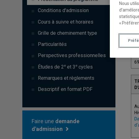
Nous utili
d’améliore
Conditions d'admission
statistiqu
Cours à suivre et horaires
« Préféren
C
Grille de cheminement type
Préf
Particularités
7
Perspectives professionnelles
6
e
e
Études de 2
et 3
cycles
Remarques et règlements
T
D
Descriptif en format PDF
A
Hi
Da
Faire une
demande
d'
d'admission