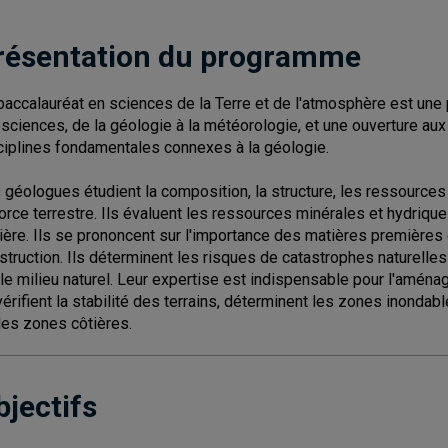
résentation du programme
baccalauréat en sciences de la Terre et de l'atmosphère est un
sciences, de la géologie à la météorologie, et une ouverture a
ciplines fondamentales connexes à la géologie.
 géologues étudient la composition, la structure, les ressources et
corce terrestre. Ils évaluent les ressources minérales et hydrique
ière. Ils se prononcent sur l'importance des matières premières e
struction. Ils déterminent les risques de catastrophes naturelles
 le milieu naturel. Leur expertise est indispensable pour l'aménag
 vérifient la stabilité des terrains, déterminent les zones inondab
des zones côtières.
bjectifs