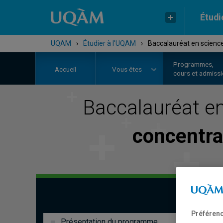
Étudi
UQAM
›
Étudier à l'UQAM
›
Baccalauréat en science
Programmes,
Accueil
Vous êtes
cours et admiss
Baccalauréat e
concentra
Préférenc
Présentation du programme