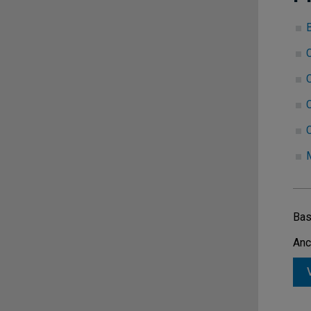
C
C
C
Bas
Anc