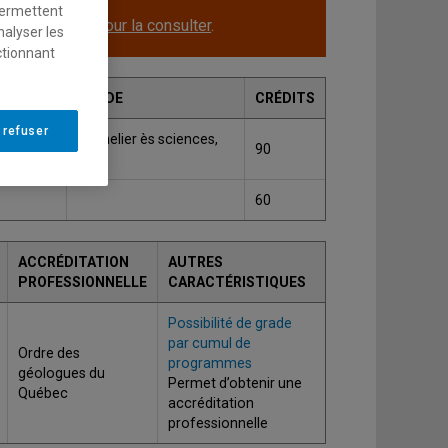
permettent
le.
Cliquez ici pour la consulter
.
nalyser les
ctionnant
GRADE
CRÉDITS
 refuser
ntration
Bachelier ès sciences,
90
B.Sc.
60
ACCRÉDITATION
AUTRES
PROFESSIONNELLE
CARACTÉRISTIQUES
Possibilité de grade
par cumul de
Ordre des
programmes
géologues du
Permet d’obtenir une
Québec
accréditation
professionnelle