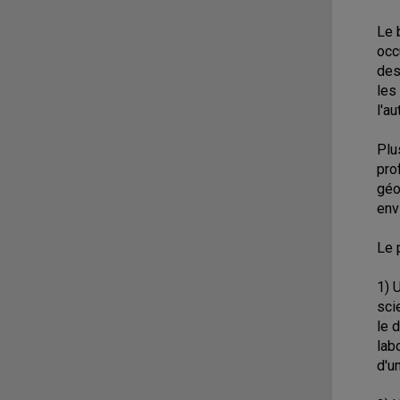
Le 
occ
des
les
l'a
Plu
pro
géo
env
Le 
1) 
sci
le 
lab
d'u