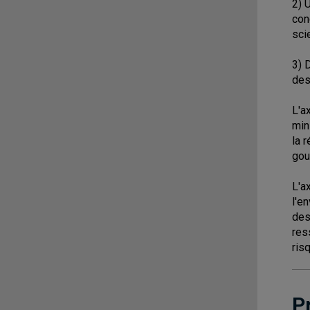
2) 
con
sci
3) 
des
L'a
min
la 
gou
L'a
l'e
des
res
ris
P