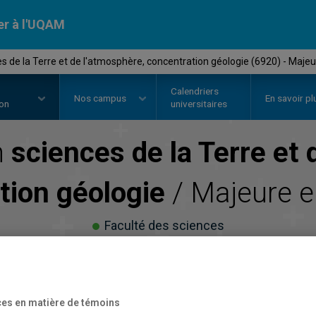
er à l'UQAM
s de la Terre et de l'atmosphère, concentration géologie (6920) - Majeu
Calendriers
Nos
campus
En savoir pl
ion
universitaires
n
sciences de la Terre et 
tion géologie
/ Majeure 
Faculté des sciences
es en matière de témoins