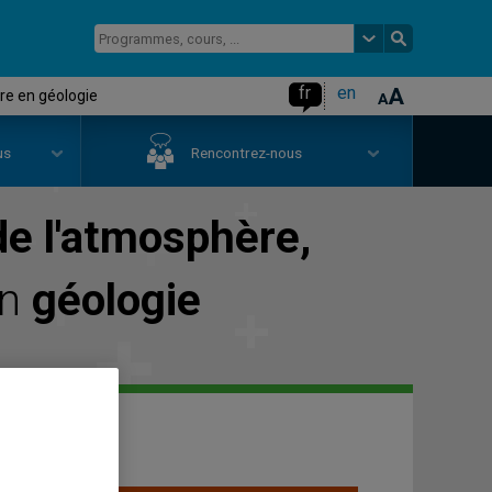
fr
en
re en géologie
us
Rencontrez-nous
de l'atmosphère,
en
géologie