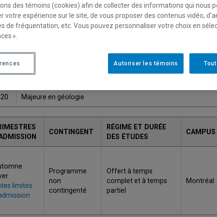
sons des témoins (cookies) afin de collecter des informations qui nous 
Une version plus récente de ce programme est disponib
r votre expérience sur le site, de vous proposer des contenus vidéo, d’a
es de fréquentation, etc. Vous pouvez personnaliser votre choix en séle
ces ».
ODE
TITRE
érences
Autoriser les témoins
Tout
Baccalauréat en sciences de la Terre et de l'atmosphère, conce
442
géologie
920
Majeure en géologie
RIMESTRES
RÉGIME ET DURÉE
CONTINGENT
CAMPUS
'ADMISSION
DES ÉTUDES
utomne
Programme
Offert à temps
ver
non
complet et à temps
Montréal
tes limites
contingenté
partiel
admission