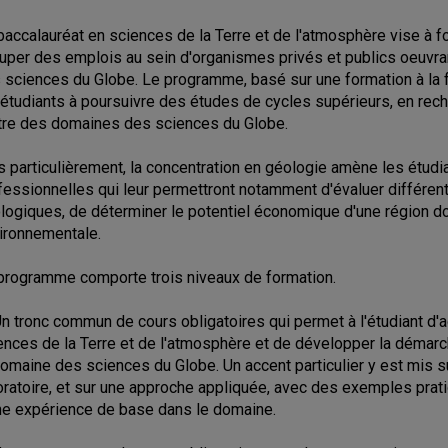
baccalauréat en sciences de la Terre et de l'atmosphère vise à fo
uper des emplois au sein d'organismes privés et publics oeuvra
 sciences du Globe. Le programme, basé sur une formation à la f
 étudiants à poursuivre des études de cycles supérieurs, en rec
utre des domaines des sciences du Globe.
s particulièrement, la concentration en géologie amène les étu
fessionnelles qui leur permettront notamment d'évaluer différent
logiques, de déterminer le potentiel économique d'une région do
ironnementale.
programme comporte trois niveaux de formation.
Un tronc commun de cours obligatoires qui permet à l'étudiant d
ences de la Terre et de l'atmosphère et de développer la démarc
domaine des sciences du Globe. Un accent particulier y est mis s
oratoire, et sur une approche appliquée, avec des exemples pratiq
ne expérience de base dans le domaine.