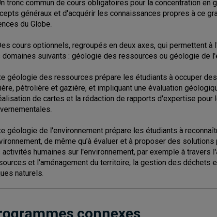
Un tronc commun de cours obligatoires pour la concentration en g
cepts généraux et d'acquérir les connaissances propres à ce gr
ences du Globe.
Des cours optionnels, regroupés en deux axes, qui permettent à l'é
 domaines suivants : géologie des ressources ou géologie de l
xe géologie des ressources prépare les étudiants à occuper des 
ière, pétrolière et gazière, et impliquant une évaluation géologi
réalisation de cartes et la rédaction de rapports d'expertise pou
vernementales.
xe géologie de l'environnement prépare les étudiants à reconna
nvironnement, de même qu'à évaluer et à proposer des solutions 
 activités humaines sur l'environnement, par exemple à travers l'a
sources et l'aménagement du territoire; la gestion des déchets e
ques naturels.
rogrammes connexes