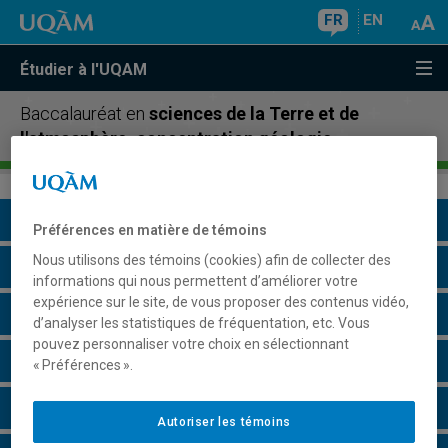
FR
EN
Étudier à l'UQAM
Baccalauréat en
sciences de la Terre et de
l'atmosphère, concentration géologie
Présentation du programme
Préférences en matière de témoins
Nous utilisons des témoins (cookies) afin de collecter des
Conditions d'admission
informations qui nous permettent d’améliorer votre
expérience sur le site, de vous proposer des contenus vidéo,
Cours à suivre et horaires
d’analyser les statistiques de fréquentation, etc. Vous
pouvez personnaliser votre choix en sélectionnant
Grille de cheminement
« Préférences ».
Particularités
Autoriser les témoins