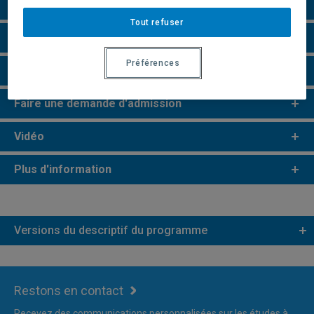
Perspectives professionnelles
Tout refuser
e
e
Études de 2
et 3
cycles
Préférences
Remarques et règlements
Faire une demande d'admission
Vidéo
Plus d'information
Versions du descriptif du programme
Restons en contact
Recevez des communications personnalisées sur les études à