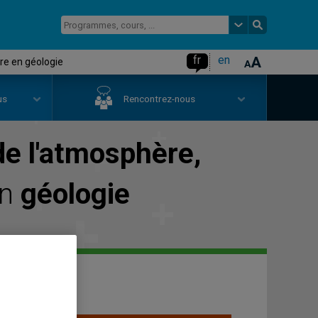
fr
en
re en géologie
us
Rencontrez-nous
de l'atmosphère,
en
géologie