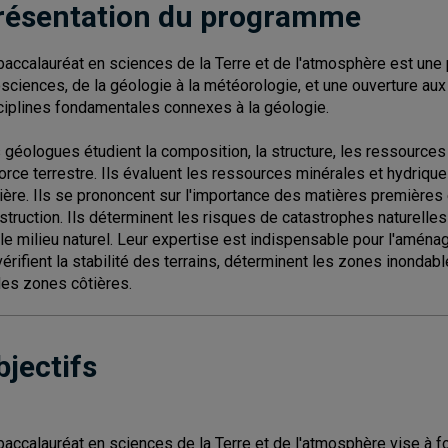
résentation du programme
baccalauréat en sciences de la Terre et de l'atmosphère est un
sciences, de la géologie à la météorologie, et une ouverture a
ciplines fondamentales connexes à la géologie.
 géologues étudient la composition, la structure, les ressources et
corce terrestre. Ils évaluent les ressources minérales et hydrique
ière. Ils se prononcent sur l'importance des matières premières e
struction. Ils déterminent les risques de catastrophes naturelles
 le milieu naturel. Leur expertise est indispensable pour l'aménag
 vérifient la stabilité des terrains, déterminent les zones inondab
des zones côtières.
bjectifs
baccalauréat en sciences de la Terre et de l'atmosphère vise à fo