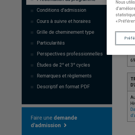
Nous utili
d’améliore
Conditions d'admission
statistiqu
Cours à suivre et horaires
« Préféren
C
Grille de cheminement type
Préf
Particularités
7
Perspectives professionnelles
6
e
e
Études de 2
et 3
cycles
Remarques et règlements
T
D
Descriptif en format PDF
A
Hi
Da
d'
Faire une
demande
d'admission