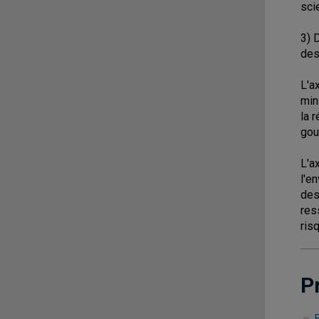
sci
3) 
des
L'a
min
la 
gou
L'a
l'e
des
res
ris
P