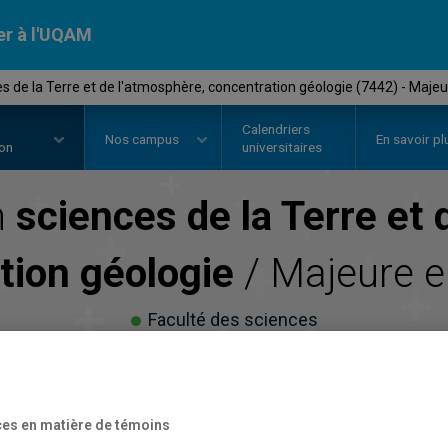
er à l'UQAM
s de la Terre et de l'atmosphère, concentration géologie (7442) - Majeu
Calendriers
Nos
campus
En savoir pl
ion
universitaires
n
sciences de la Terre et 
tion géologie
/ Majeure 
Faculté des sciences
es en matière de témoins