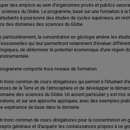
uper des emplois au sein d'organismes privés et publics oeuvra
 sciences du Globe. Le programme, basé sur une formation à la f
 étudiants à poursuivre des études de cycles supérieurs, en rec
utre des domaines des sciences du Globe.
s particulièrement, la concentration en géologie amène les étu
fessionnelles qui leur permettront notamment d'évaluer différent
logiques, de déterminer le potentiel économique d'une région do
ironnementale.
programme comporte trois niveaux de formation.
Un tronc commun de cours obligatoires qui permet à l'étudiant d
ences de la Terre et de l'atmosphère et de développer la démarc
domaine des sciences du Globe. Un accent particulier y est mis s
oratoire, et sur une approche appliquée, avec des exemples pratiq
ne expérience de base dans le domaine.
Un tronc commun de cours obligatoires pour la concentration en g
cepts généraux et d'acquérir les connaissances propres à ce gr