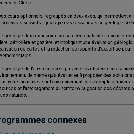
ences du Globe.
Des cours optionnels, regroupés en deux axes, qui permettent à l'é
 domaines suivants : géologie des ressources ou géologie de l
xe géologie des ressources prépare les étudiants à occuper des 
ière, pétrolière et gazière, et impliquant une évaluation géologi
réalisation de cartes et la rédaction de rapports d'expertise pou
vernementales.
xe géologie de l'environnement prépare les étudiants à reconna
nvironnement, de même qu'à évaluer et à proposer des solutions 
 activités humaines sur l'environnement, par exemple à travers l'a
sources et l'aménagement du territoire; la gestion des déchets e
ques naturels.
rogrammes connexes
Baccalauréat en géographie