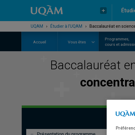
Étudi
UQAM
›
Étudier à l'UQAM
›
Baccalauréat en science
Programmes,
Accueil
Vous êtes
cours et admiss
Baccalauréat e
concentra
Préférenc
Présentation du programme