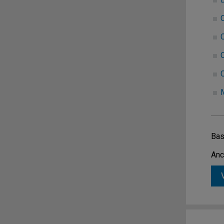
C
C
C
Bas
Anc