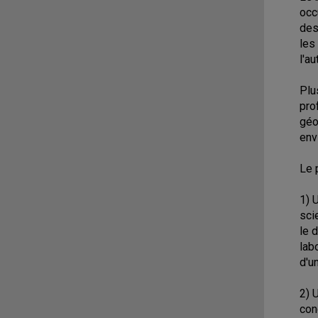
occ
des
les
l'a
Plu
pro
géo
env
Le 
1) 
sci
le 
lab
d'u
2) 
con