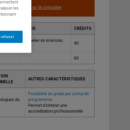
permettent
le.
Cliquez ici pour la consulter
.
nalyser les
ctionnant
GRADE
CRÉDITS
 refuser
ntration
Bachelier ès sciences,
90
B.Sc.
60
TION
AUTRES CARACTÉRISTIQUES
NNELLE
Possibilité de grade par cumul de
ologues du
programmes
Permet d’obtenir une
accréditation professionnelle