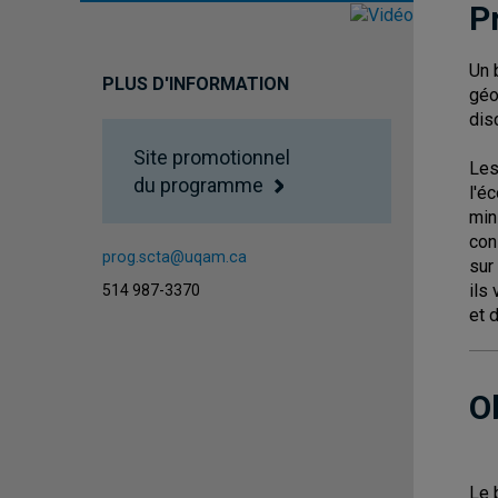
P
Un 
PLUS D'INFORMATION
géo
dis
Site promotionnel
Les
du programme
l'é
min
con
prog.scta@uqam.ca
sur
ils
514 987-3370
et 
O
Le 