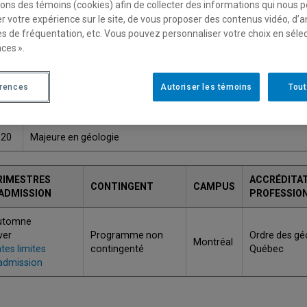
sons des témoins (cookies) afin de collecter des informations qui nous 
Une version plus récente de ce programme est disponib
r votre expérience sur le site, de vous proposer des contenus vidéo, d’a
es de fréquentation, etc. Vous pouvez personnaliser votre choix en séle
ces ».
ODE
TITRE
érences
Autoriser les témoins
Tout
Baccalauréat en sciences de la Terre et de l'atmosphère, conce
442
géologie
920
Majeure en géologie
RIMESTRES
ACCRÉDITA
CONTINGENT
CAMPUS
'ADMISSION
PROFESSIO
utomne
ver
Programme non
Ordre des gé
Montréal
tes limites
contingenté
Québec
admission