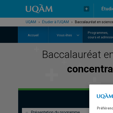
Étudi
UQAM
›
Étudier à l'UQAM
›
Baccalauréat en science
Programmes,
Accueil
Vous êtes
cours et admiss
Baccalauréat e
concentra
Préférenc
Présentation du programme