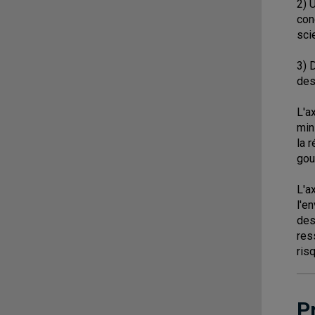
2) 
con
sci
3) 
des
L'a
min
la 
gou
L'a
l'e
des
res
ris
P