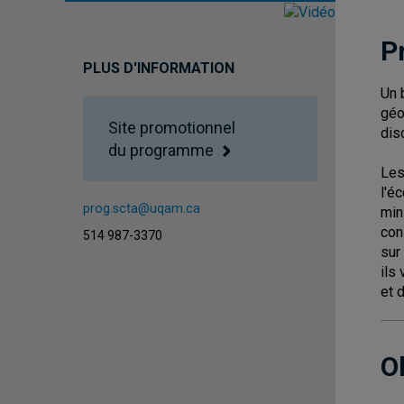
P
PLUS D'INFORMATION
Un 
géo
Site promotionnel
dis
du programme
Les
l'é
prog.scta@uqam.ca
min
con
514 987-3370
sur
ils
et 
O