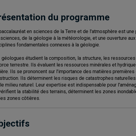
résentation du programme
baccalauréat en sciences de la Terre et de l'atmosphère est un
sciences, de la géologie à la météorologie, et une ouverture a
ciplines fondamentales connexes à la géologie.
 géologues étudient la composition, la structure, les ressources et
corce terrestre. Ils évaluent les ressources minérales et hydrique
ière. Ils se prononcent sur l'importance des matières premières e
struction. Ils déterminent les risques de catastrophes naturelles
 le milieu naturel. Leur expertise est indispensable pour l'aménag
 vérifient la stabilité des terrains, déterminent les zones inondab
des zones côtières.
bjectifs