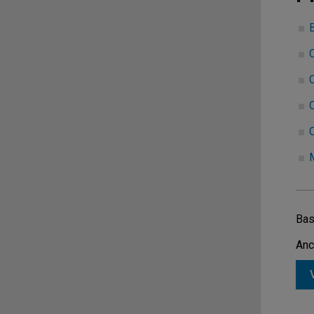
C
C
C
Bas
Anc