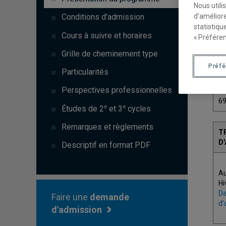
Nous utili
d’améliore
Conditions d'admission
statistiqu
Cours à suivre et horaires
« Préféren
C
Grille de cheminement type
Préf
Particularités
7
Perspectives professionnelles
6
e
e
Études de 2
et 3
cycles
Remarques et règlements
T
D
Descriptif en format PDF
A
Hi
Da
Faire une
demande
d'
d'admission