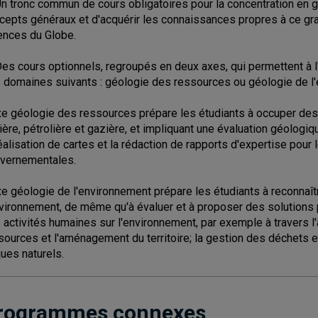
Un tronc commun de cours obligatoires pour la concentration en g
cepts généraux et d'acquérir les connaissances propres à ce gr
ences du Globe.
Des cours optionnels, regroupés en deux axes, qui permettent à l'é
 domaines suivants : géologie des ressources ou géologie de l
xe géologie des ressources prépare les étudiants à occuper des 
ière, pétrolière et gazière, et impliquant une évaluation géologi
réalisation de cartes et la rédaction de rapports d'expertise pou
vernementales.
xe géologie de l'environnement prépare les étudiants à reconna
nvironnement, de même qu'à évaluer et à proposer des solutions 
 activités humaines sur l'environnement, par exemple à travers l'a
sources et l'aménagement du territoire; la gestion des déchets e
ques naturels.
rogrammes connexes