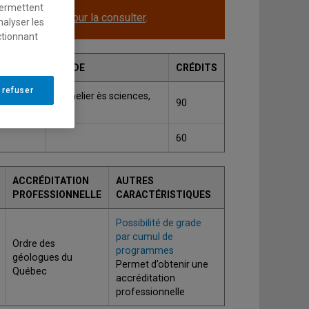
permettent
le.
Cliquez ici pour la consulter
.
nalyser les
ctionnant
GRADE
CRÉDITS
 refuser
ntration
Bachelier ès sciences,
90
B.Sc.
60
ACCRÉDITATION
AUTRES
PROFESSIONNELLE
CARACTÉRISTIQUES
Possibilité de grade
par cumul de
Ordre des
programmes
géologues du
Permet d’obtenir une
Québec
accréditation
professionnelle