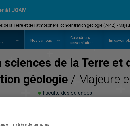
er à l'UQAM
s de la Terre et de l'atmosphère, concentration géologie (7442) - Majeu
Calendriers
Nos
campus
En savoir pl
ion
universitaires
n
sciences de la Terre et 
tion géologie
/ Majeure 
Faculté des sciences
es en matière de témoins