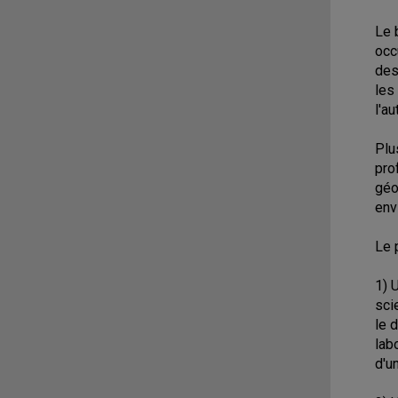
Le 
occ
des
les
l'a
Plu
pro
géo
env
Le 
1) 
sci
le 
lab
d'u