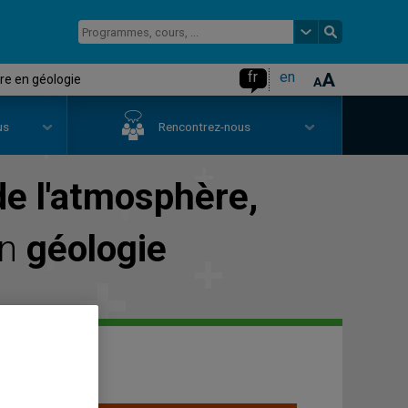
fr
en
re en géologie
us
Rencontrez-nous
de l'atmosphère,
en
géologie