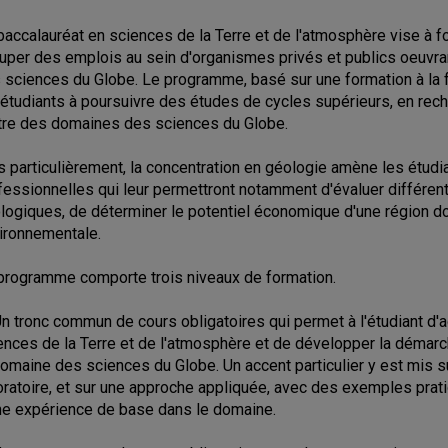
baccalauréat en sciences de la Terre et de l'atmosphère vise à fo
uper des emplois au sein d'organismes privés et publics oeuvra
 sciences du Globe. Le programme, basé sur une formation à la f
 étudiants à poursuivre des études de cycles supérieurs, en rec
utre des domaines des sciences du Globe.
s particulièrement, la concentration en géologie amène les étu
fessionnelles qui leur permettront notamment d'évaluer différent
logiques, de déterminer le potentiel économique d'une région do
ironnementale.
programme comporte trois niveaux de formation.
Un tronc commun de cours obligatoires qui permet à l'étudiant d
ences de la Terre et de l'atmosphère et de développer la démarc
domaine des sciences du Globe. Un accent particulier y est mis s
oratoire, et sur une approche appliquée, avec des exemples pratiq
ne expérience de base dans le domaine.