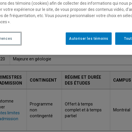
sons des témoins (cookies) afin de collecter des informations qui nous 
Une version plus récente de ce programme est disponib
r votre expérience sur le site, de vous proposer des contenus vidéo, d’a
es de fréquentation, etc. Vous pouvez personnaliser votre choix en séle
ces ».
ODE
TITRE
érences
Autoriser les témoins
Tout
Baccalauréat en sciences de la Terre et de l'atmosphère, conce
442
géologie
920
Majeure en géologie
RIMESTRES
RÉGIME ET DURÉE
CONTINGENT
CAMPUS
'ADMISSION
DES ÉTUDES
utomne
Programme
Offert à temps
ver
non
complet et à temps
Montréal
tes limites
contingenté
partiel
admission