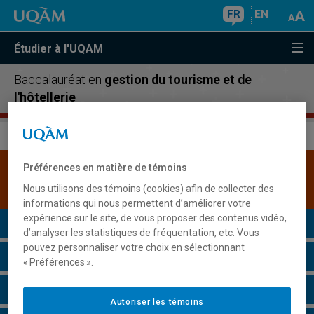
FR
EN
Étudier à l'UQAM
Baccalauréat en
gestion du tourisme et de
l'hôtellerie
Préférences en matière de témoins
Une version plus récente de ce programme est
disponible.
Cliquez ici pour la consulter
.
Nous utilisons des témoins (cookies) afin de collecter des
informations qui nous permettent d’améliorer votre
expérience sur le site, de vous proposer des contenus vidéo,
Présentation du programme
d’analyser les statistiques de fréquentation, etc. Vous
pouvez personnaliser votre choix en sélectionnant
Conditions d'admission
« Préférences ».
Cours à suivre et horaires
Autoriser les témoins