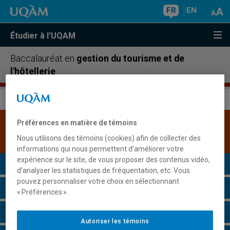
FR
EN
Étudier à l'UQAM
Baccalauréat en
gestion du tourisme et de
l'hôtellerie
Préférences en matière de témoins
Une version plus récente de ce programme est
disponible.
Cliquez ici pour la consulter
.
Nous utilisons des témoins (cookies) afin de collecter des
informations qui nous permettent d’améliorer votre
expérience sur le site, de vous proposer des contenus vidéo,
Présentation du programme
d’analyser les statistiques de fréquentation, etc. Vous
pouvez personnaliser votre choix en sélectionnant
Conditions d'admission
« Préférences ».
Cours à suivre et horaires
Autoriser les témoins