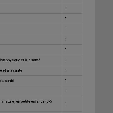
1
1
1
1
1
on physique et à la santé
1
 et à la santé
1
 la santé
1
1
m nature) en petite enfance (0-5
1