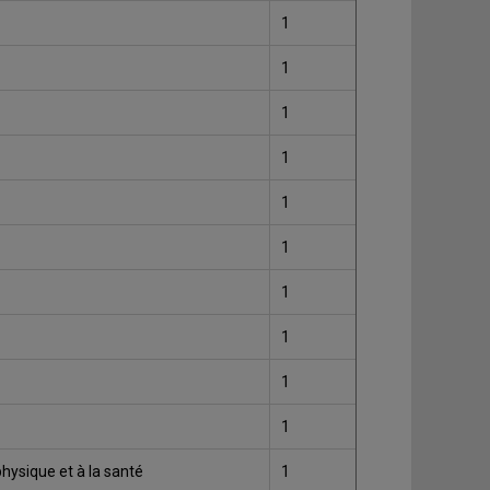
1
1
1
1
1
1
1
1
1
1
hysique et à la santé
1