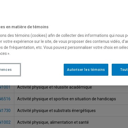
es en matière de témoins
sons des témoins (cookies) afin de collecter des informations qui nous 
r votre expérience sur le site, de vous proposer des contenus vidéo, d’a
es de fréquentation, etc. Vous pouvez personnaliser votre choix en séle
ces ».
gle
Titre du cours
érences
Autoriser les témoins
Tout
N2790
Activité physique chez l'adulte en situation de handicaps
N1001
Activité physique et réussite académique
N6516
Activité physique et sportive en situation de handicaps
N1730
Activité physique et substrats énergétiques
N1002
Activité physique, alimentation et santé