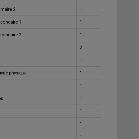
rimaire 2
1
secondaire 1
1
secondaire 2
1
2
1
ivité physique
1
1
es
1
1
1
1