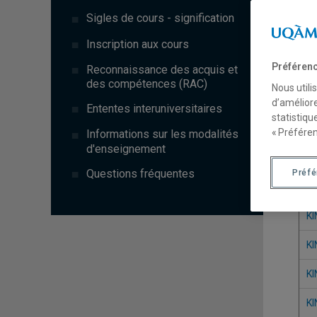
Sigles de cours - signification
Inscription aux cours
Préférenc
Reconnaissance des acquis et
des compétences (RAC)
Nous utili
d’améliore
Ententes interuniversitaires
statistiqu
« Préféren
Informations sur les modalités
Si
d'enseignement
Questions fréquentes
Préf
KI
KI
KI
KI
KI