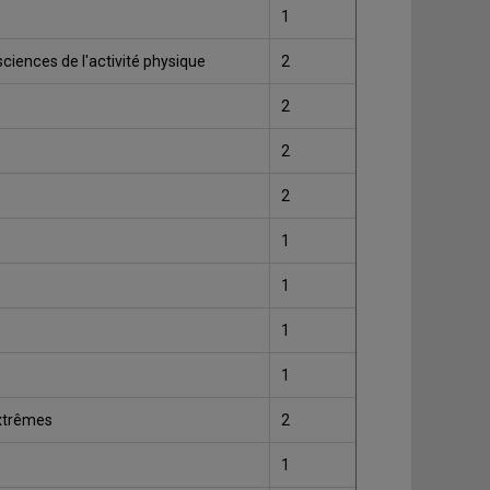
1
ciences de l'activité physique
2
2
2
2
1
1
1
1
extrêmes
2
1