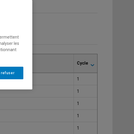
permettent
nalyser les
ctionnant
Cycle
 refuser
1
1
1
1
1