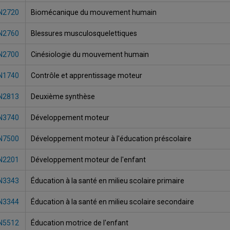
N2720
Biomécanique du mouvement humain
N2760
Blessures musculosquelettiques
N2700
Cinésiologie du mouvement humain
N1740
Contrôle et apprentissage moteur
N2813
Deuxième synthèse
N3740
Développement moteur
N7500
Développement moteur à l'éducation préscolaire
N2201
Développement moteur de l'enfant
N3343
Éducation à la santé en milieu scolaire primaire
N3344
Éducation à la santé en milieu scolaire secondaire
N5512
Éducation motrice de l'enfant