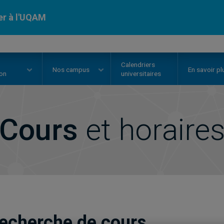
er à l'UQAM
Calendriers
Nos
campus
En savoir pl
ion
universitaires
Cours
et horaire
echerche de cours