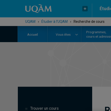
Étudi
UQAM
›
Étudier à l'UQAM
›
Recherche de cours
Programmes,
Accueil
Vous êtes
cours et admiss
R
Trouver un cours