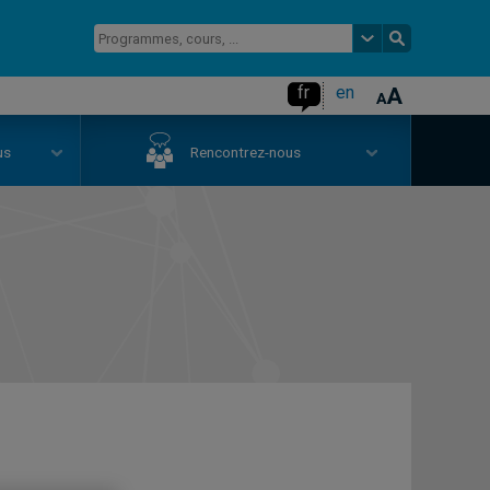
fr
en
us
Rencontrez-nous
s