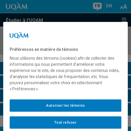
FR
EN
Étudier à l'UQAM
COURS
//
MGT2150
Management
Préférences en matière de témoins
Nous utilisons des témoins (cookies) afin de collecter des
informations qui nous permettent d’améliorer votre
Description du cours
expérience sur le site, de vous proposer des contenus vidéo,
d’analyser les statistiques de fréquentation, etc. Vous
Horaire - Été 2026
pouvez personnaliser votre choix en sélectionnant
« Préférences ».
Horaire - Automne 2026
Autoriser les témoins
Horaire - Hiver 2027
Tout refuser