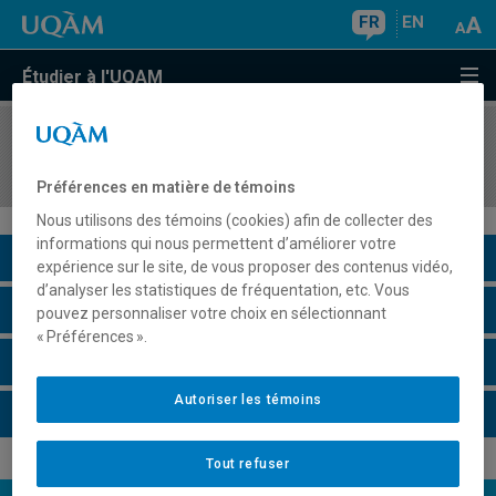
FR
EN
Étudier à l'UQAM
COURS
//
MKG3300
Marketing
Préférences en matière de témoins
Nous utilisons des témoins (cookies) afin de collecter des
informations qui nous permettent d’améliorer votre
Description du cours
expérience sur le site, de vous proposer des contenus vidéo,
d’analyser les statistiques de fréquentation, etc. Vous
Horaire - Été 2026
pouvez personnaliser votre choix en sélectionnant
« Préférences ».
Horaire - Automne 2026
Autoriser les témoins
Horaire - Hiver 2027
Tout refuser