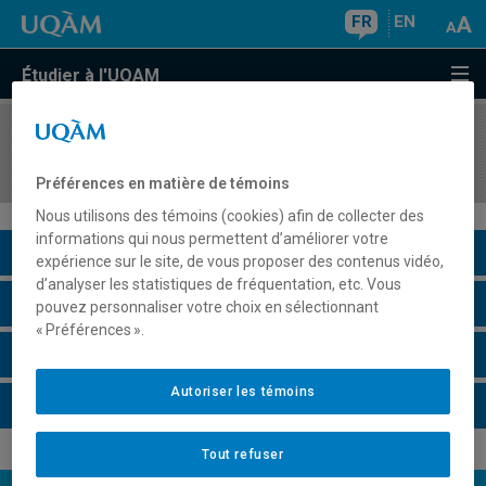
FR
EN
Étudier à l'UQAM
COURS
//
ORH1163
Comportement organisationnel
Préférences en matière de témoins
Nous utilisons des témoins (cookies) afin de collecter des
informations qui nous permettent d’améliorer votre
Description du cours
expérience sur le site, de vous proposer des contenus vidéo,
d’analyser les statistiques de fréquentation, etc. Vous
Horaire - Été 2026
pouvez personnaliser votre choix en sélectionnant
« Préférences ».
Horaire - Automne 2026
Autoriser les témoins
Horaire - Hiver 2027
Tout refuser