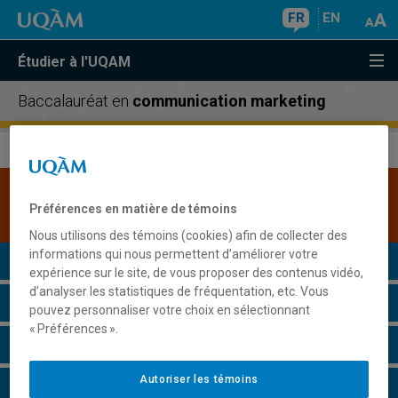
FR
EN
Étudier à l'UQAM
Baccalauréat en
communication marketing
Une version plus récente de ce programme est
Préférences en matière de témoins
disponible.
Cliquez ici pour la consulter
.
Nous utilisons des témoins (cookies) afin de collecter des
informations qui nous permettent d’améliorer votre
Présentation du programme
expérience sur le site, de vous proposer des contenus vidéo,
d’analyser les statistiques de fréquentation, etc. Vous
Conditions d'admission
pouvez personnaliser votre choix en sélectionnant
« Préférences ».
Cours à suivre et horaires
Autoriser les témoins
Grille de cheminement