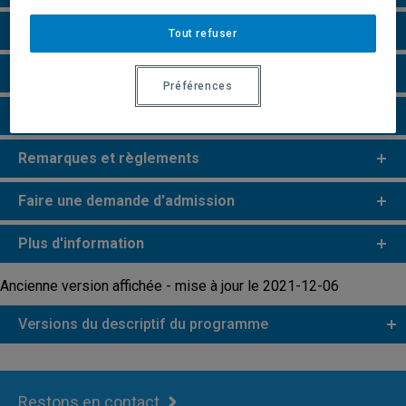
Particularités
Tout refuser
Perspectives professionnelles
Préférences
e
e
Études de 2
et 3
cycles
Remarques et règlements
Faire une demande d'admission
Plus d'information
Ancienne version affichée - mise à jour le 2021-12-06
Versions du descriptif du programme
Restons en contact