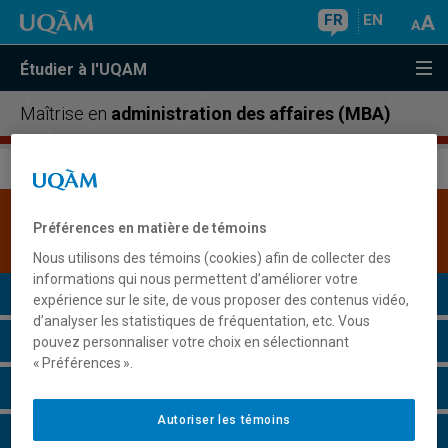
FR
EN
Étudier à l'UQAM
Maîtrise en
administration des affaires (MBA)
Une version plus récente de ce programme est
Préférences en matière de témoins
disponible.
Cliquez ici pour la consulter
.
Nous utilisons des témoins (cookies) afin de collecter des
informations qui nous permettent d’améliorer votre
Présentation du programme
expérience sur le site, de vous proposer des contenus vidéo,
d’analyser les statistiques de fréquentation, etc. Vous
Conditions d'admission
pouvez personnaliser votre choix en sélectionnant
« Préférences ».
Cours à suivre et horaires
Autoriser les témoins
Grille de cheminement