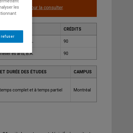
permettent
le.
Cliquez ici pour la consulter
.
nalyser les
ctionnant
ADE
CRÉDITS
 refuser
elier ès arts, B.A.
90
elier ès arts, B.A.
90
 ET DURÉE DES ÉTUDES
CAMPUS
 temps complet et à temps partiel
Montréal