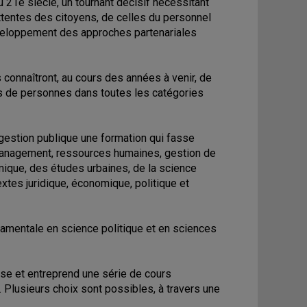
 21e siècle, un tournant décisif nécessitant
attentes des citoyens, de celles du personnel
éveloppement des approches partenariales
 connaîtront, au cours des années à venir, de
s de personnes dans toutes les catégories
 gestion publique une formation qui fasse
(management, ressources humaines, gestion de
omique, des études urbaines, de la science
extes juridique, économique, politique et
amentale en science politique et en sciences
se et entreprend une série de cours
 Plusieurs choix sont possibles, à travers une