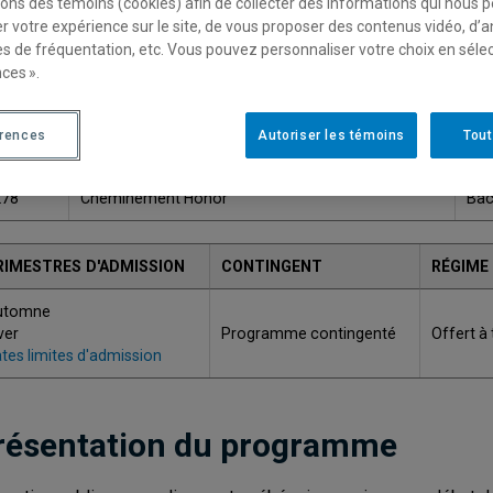
sons des témoins (cookies) afin de collecter des informations qui nous 
Une version plus récente de ce programme est disponib
r votre expérience sur le site, de vous proposer des contenus vidéo, d’a
es de fréquentation, etc. Vous pouvez personnaliser votre choix en séle
ces ».
ODE
TITRE
GR
érences
Autoriser les témoins
Tout
215
Baccalauréat en gestion publique
Bach
278
Cheminement Honor
Bach
RIMESTRES D'ADMISSION
CONTINGENT
RÉGIME
utomne
ver
Programme contingenté
Offert à
tes limites d'admission
résentation du programme