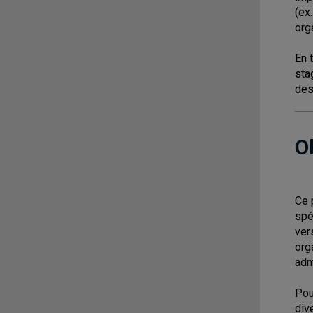
(ex
org
En 
sta
des
O
Ce 
spé
ver
org
adm
Pou
div