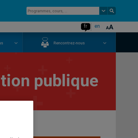
fr
en
us
Rencontrez-nous
tion publique