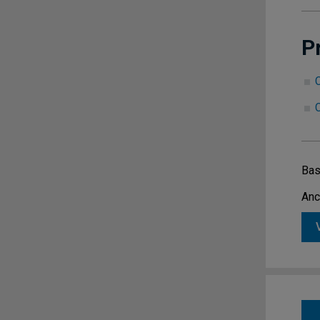
P
C
Bas
Anc