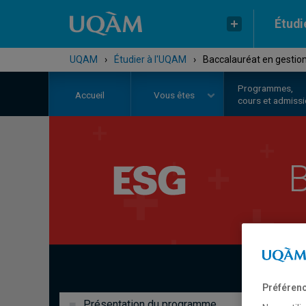
Étudi
UQAM
›
Étudier à l'UQAM
›
Baccalauréat en gestion
Programmes,
Accueil
Vous êtes
cours et admiss
B
Préférenc
Présentation du programme