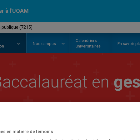
er à l'UQAM
 publique (7215)
Calendriers
Nos
campus
En savoir pl
ion
universitaires
accalauréat en
ges
es en matière de témoins