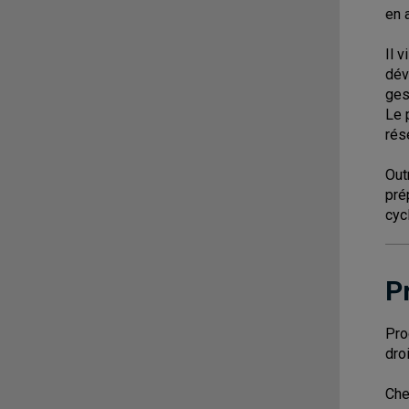
en 
Il 
dév
ges
Le 
rés
Out
pré
cyc
P
Pro
droi
Che