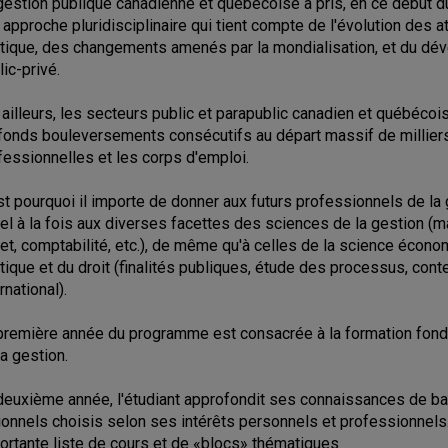
gestion publique canadienne et québécoise a pris, en ce début du
 approche pluridisciplinaire qui tient compte de l'évolution des 
itique, des changements amenés par la mondialisation, et du d
lic-privé.
 ailleurs, les secteurs public et parapublic canadien et québécois
fonds bouleversements consécutifs au départ massif de millier
fessionnelles et les corps d'emploi.
st pourquoi il importe de donner aux futurs professionnels de la
el à la fois aux diverses facettes des sciences de la gestion 
jet, comptabilité, etc.), de même qu'à celles de la science écon
itique et du droit (finalités publiques, étude des processus, cont
rnational).
première année du programme est consacrée à la formation fond
la gestion.
deuxième année, l'étudiant approfondit ses connaissances de ba
ionnels choisis selon ses intérêts personnels et professionnels.
ortante liste de cours et de «blocs» thématiques