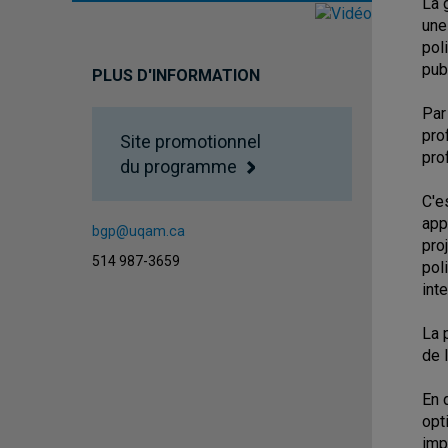
La 
une
pol
pub
PLUS D'INFORMATION
Par
pro
Site promotionnel
pro
du programme
C'e
app
bgp@uqam.ca
pro
514 987-3659
pol
inte
La 
de 
En 
opt
imp