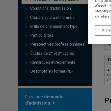
Nous utili
d’améliore
Conditions d'admission
statistiqu
« Préféren
Cours à suivre et horaires
C
Grille de cheminement type
Préf
7
Particularités
Perspectives professionnelles
7
e
e
Études de 2
et 3
cycles
T
Remarques et règlements
A
Descriptif en format PDF
Hi
Da
Faire une
demande
P
d'admission