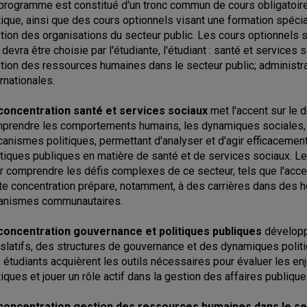
programme est constitué d'un tronc commun de cours obligatoire
tique, ainsi que des cours optionnels visant une formation spéci
tion des organisations du secteur public. Les cours optionnels 
 devra être choisie par l'étudiante, l'étudiant : santé et services
tion des ressources humaines dans le secteur public; administrati
ernationales.
concentration santé et services sociaux
met l'accent sur le
prendre les comportements humains, les dynamiques sociales, l
anismes politiques, permettant d'analyser et d'agir efficacement 
itiques publiques en matière de santé et de services sociaux. Le
r comprendre les défis complexes de ce secteur, tels que l'accessi
te concentration prépare, notamment, à des carrières dans des 
anismes communautaires.
concentration gouvernance et politiques publiques
développ
islatifs, des structures de gouvernance et des dynamiques politi
 étudiants acquièrent les outils nécessaires pour évaluer les en
tiques et jouer un rôle actif dans la gestion des affaires publique
concentration gestion des ressources humaines dans le se