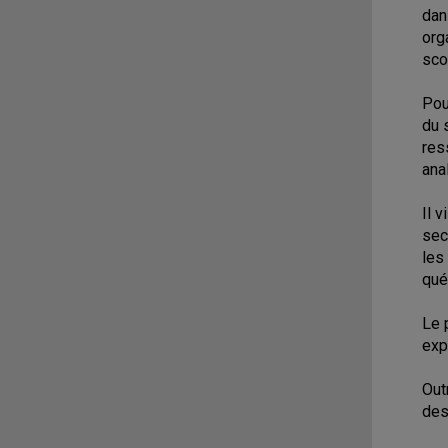
dan
org
sco
Pou
du 
res
ana
Il 
sec
les
qué
Le 
exp
Out
des