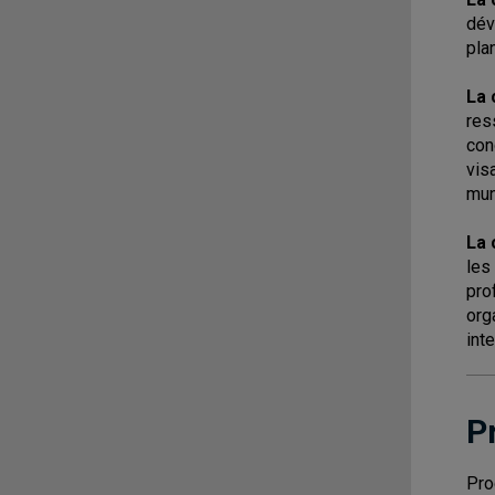
dév
pla
La 
res
con
vis
mun
La 
les
pro
org
int
P
Pro