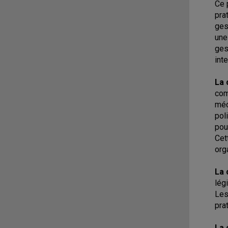
Ce 
pra
ges
une
ges
int
La 
com
méc
pol
pou
Cet
org
La 
lég
Les
pra
La 