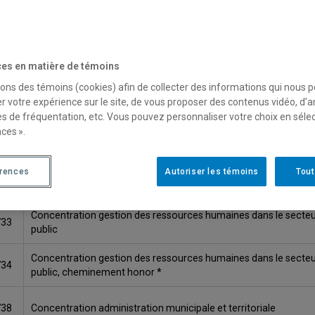
ODE
TITRE
731
Concentration santé et services sociaux
es en matière de témoins
sons des témoins (cookies) afin de collecter des informations qui nous 
732
Concentration santé et services sociaux, cheminement honor 
r votre expérience sur le site, de vous proposer des contenus vidéo, d’a
es de fréquentation, etc. Vous pouvez personnaliser votre choix en séle
ces ».
735
Concentration gouvernance et politiques publiques
érences
Concentration gouvernance et politiques publiques, cheminem
Autoriser les témoins
Tout
736
honor *
Concentration gestion des ressources humaines dans le secte
733
public
Concentration gestion des ressources humaines dans le secte
734
public, cheminement honor *
738
Concentration administration municipale et territoriale