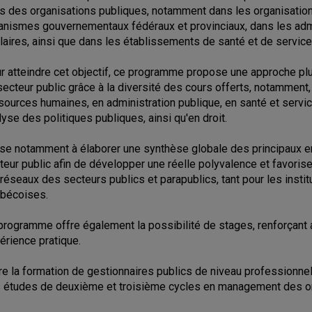
s des organisations publiques, notamment dans les organisations
anismes gouvernementaux fédéraux et provinciaux, dans les admi
laires, ainsi que dans les établissements de santé et de service
r atteindre cet objectif, ce programme propose une approche plur
secteur public grâce à la diversité des cours offerts, notamment
sources humaines, en administration publique, en santé et servi
lyse des politiques publiques, ainsi qu'en droit.
vise notamment à élaborer une synthèse globale des principaux e
teur public afin de développer une réelle polyvalence et favorise
 réseaux des secteurs publics et parapublics, tant pour les insti
bécoises.
programme offre également la possibilité de stages, renforçant a
érience pratique.
re la formation de gestionnaires publics de niveau professionnel
 études de deuxième et troisième cycles en management des org