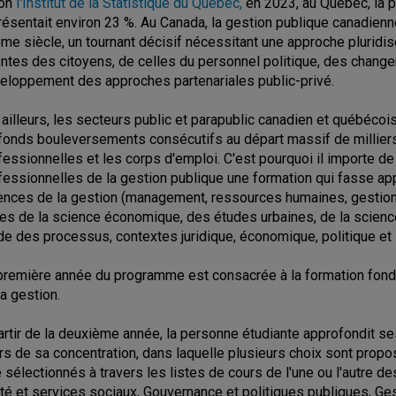
lon
l'Institut de la Statistique du Québec,
en 2023, au Québec, la pa
résentait environ 23 %. Au Canada, la gestion publique canadienn
me siècle, un tournant décisif nécessitant une approche pluridisc
entes des citoyens, de celles du personnel politique, des chang
eloppement des approches partenariales public-privé.
 ailleurs, les secteurs public et parapublic canadien et québécois
fonds bouleversements consécutifs au départ massif de millier
fessionnelles et les corps d'emploi. C'est pourquoi il importe d
fessionnelles de la gestion publique une formation qui fasse app
ences de la gestion (management, ressources humaines, gestion d
les de la science économique, des études urbaines, de la science p
de des processus, contextes juridique, économique, politique et i
première année du programme est consacrée à la formation fond
la gestion.
artir de la deuxième année, la personne étudiante approfondit s
rs de sa concentration, dans laquelle plusieurs choix sont propo
e sélectionnés à travers les listes de cours de l'une ou l'autre de
té et services sociaux, Gouvernance et politiques publiques, G