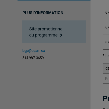
6
PLUS D'INFORMATION
6
Site promotionnel
du programme
6
bgp@uqam.ca
* L
514 987-3659
C
Pr
P