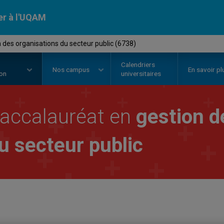
er à l'UQAM
 des organisations du secteur public (6738)
Calendriers
Nos
campus
En savoir pl
ion
universitaires
accalauréat en
gestion d
u secteur public