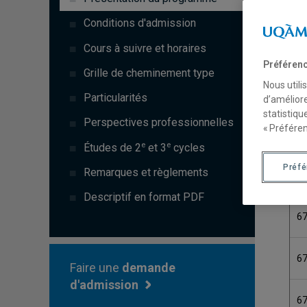
C
Conditions d'admission
Cours à suivre et horaires
6
Préférenc
Grille de cheminement type
Nous utili
6
Particularités
d’améliore
statistiqu
Perspectives professionnelles
« Préféren
6
e
e
Études de 2
et 3
cycles
Préf
Remarques et règlements
6
Descriptif en format PDF
6
6
Faire une
demande
d'admission
6