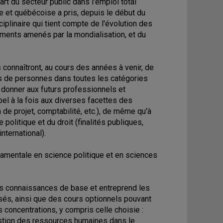
rt du secteur public dans l'emploi total
e et québécoise a pris, depuis le début du
iplinaire qui tient compte de l'évolution des
ements amenés par la mondialisation, et du
 connaîtront, au cours des années à venir, de
s de personnes dans toutes les catégories
e donner aux futurs professionnels et
el à la fois aux diverses facettes des
e projet, comptabilité, etc.), de même qu'à
olitique et du droit (finalités publiques,
nternational).
amentale en science politique et en sciences
es connaissances de base et entreprend les
sés, ainsi que des cours optionnels pouvant
s concentrations, y compris celle choisie :
estion des ressources humaines dans le