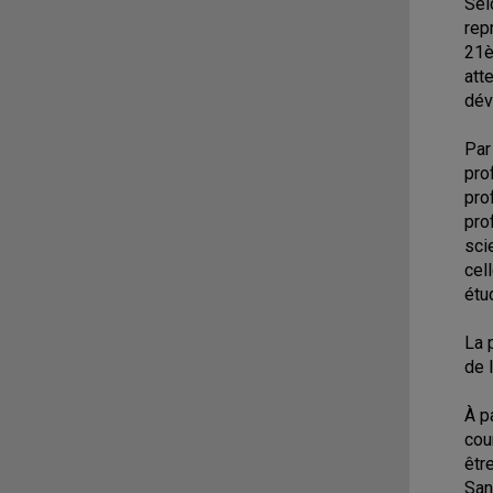
Se
rep
21è
att
dév
Par
pro
pro
pro
sci
cel
étu
La 
de 
À p
cou
êtr
San