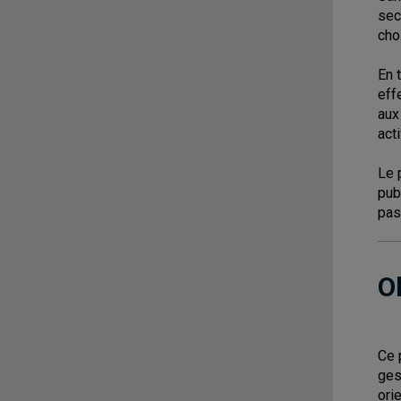
sec
cho
En 
eff
aux
act
Le 
pub
pas
O
Ce 
ges
ori