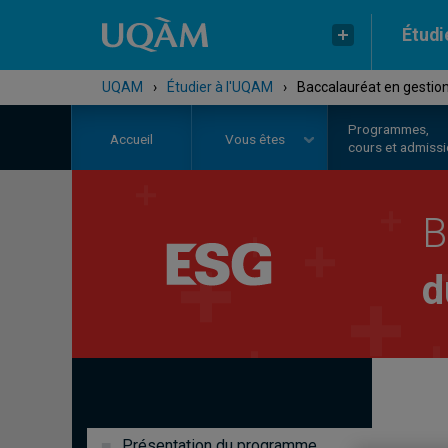
Étudi
UQAM
›
Étudier à l'UQAM
›
Baccalauréat en gestion
Programmes,
Accueil
Vous êtes
cours et admiss
B
d
Présentation du programme