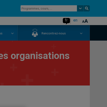
fr
en
us
Rencontrez-nous
es organisations