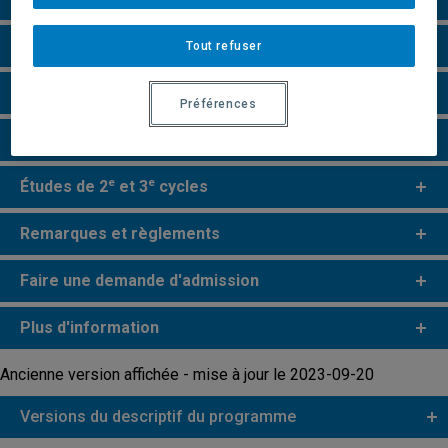
Grille de cheminement
Tout refuser
Particularités
Préférences
Perspectives professionnelles
e
e
Études de 2
et 3
cycles
Remarques et règlements
Faire une demande d'admission
Plus d'information
Ancienne version affichée - mise à jour le 2023-09-20
Versions du descriptif du programme