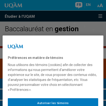
FR
EN
Étudier à l'UQAM
Baccalauréat en
gestion
publique
Préférences en matière de témoins
Nous utilisons des témoins (cookies) afin de collecter des
Une version plus récente de ce programme est
informations qui nous permettent d’améliorer votre
disponible.
Cliquez ici pour la consulter
.
expérience sur le site, de vous proposer des contenus vidéo,
d’analyser les statistiques de fréquentation, etc. Vous
Présentation du programme
pouvez personnaliser votre choix en sélectionnant
« Préférences ».
Conditions d'admission
Autoriser les témoins
Cours à suivre et horaires