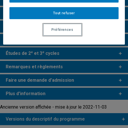
Grille de cheminement
Tout refuser
Particularités
Préférences
Perspectives professionnelles
e
e
Études de 2
et 3
cycles
Remarques et règlements
Faire une demande d'admission
Plus d'information
Ancienne version affichée - mise à jour le 2022-11-03
Versions du descriptif du programme