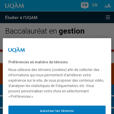
FR
EN
Étudier à l'UQAM
Baccalauréat en
gestion
publique
Préférences en matière de témoins
Nous utilisons des témoins (cookies) afin de collecter des
Une version plus récente de ce programme est
informations qui nous permettent d’améliorer votre
disponible.
Cliquez ici pour la consulter
.
expérience sur le site, de vous proposer des contenus vidéo,
d’analyser les statistiques de fréquentation, etc. Vous
Présentation du programme
pouvez personnaliser votre choix en sélectionnant
« Préférences ».
Conditions d'admission
Autoriser les témoins
Cours à suivre et horaires