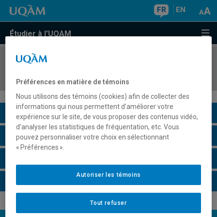
FR
EN
Étudier à l'UQAM
COURS
//
MGT2150
Management
Préférences en matière de témoins
Nous utilisons des témoins (cookies) afin de collecter des
informations qui nous permettent d’améliorer votre
Description du cours
expérience sur le site, de vous proposer des contenus vidéo,
d’analyser les statistiques de fréquentation, etc. Vous
Horaire - Été 2026
pouvez personnaliser votre choix en sélectionnant
« Préférences ».
Horaire - Automne 2026
Autoriser les témoins
Horaire - Hiver 2027
Tout refuser