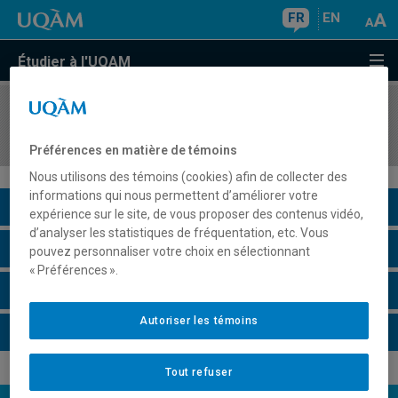
FR
EN
Étudier à l'UQAM
COURS
//
MGT2150
Management
Préférences en matière de témoins
Nous utilisons des témoins (cookies) afin de collecter des
informations qui nous permettent d’améliorer votre
Description du cours
expérience sur le site, de vous proposer des contenus vidéo,
d’analyser les statistiques de fréquentation, etc. Vous
Horaire - Été 2026
pouvez personnaliser votre choix en sélectionnant
« Préférences ».
Horaire - Automne 2026
Autoriser les témoins
Horaire - Hiver 2027
Tout refuser