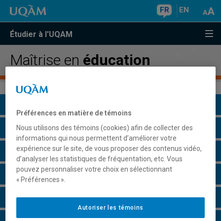
FR
EN
Étudier à l'UQAM
Maîtrise en
éducation
Présentation du programme
Préférences en matière de témoins
Conditions d'admission
Nous utilisons des témoins (cookies) afin de collecter des
informations qui nous permettent d’améliorer votre
expérience sur le site, de vous proposer des contenus vidéo,
Cours à suivre et horaires
d’analyser les statistiques de fréquentation, etc. Vous
pouvez personnaliser votre choix en sélectionnant
Grille de cheminement
« Préférences ».
Particularités
Autoriser les témoins
Perspectives professionnelles