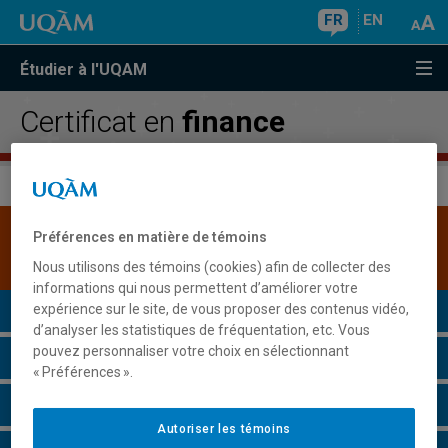
FR
EN
Étudier à l'UQAM
Certificat en
finance
Une version plus récente de ce programme est
Préférences en matière de témoins
disponible.
Cliquez ici pour la consulter
.
Nous utilisons des témoins (cookies) afin de collecter des
informations qui nous permettent d’améliorer votre
Présentation du programme
expérience sur le site, de vous proposer des contenus vidéo,
d’analyser les statistiques de fréquentation, etc. Vous
pouvez personnaliser votre choix en sélectionnant
Conditions d'admission
« Préférences ».
Cours à suivre et horaires
Autoriser les témoins