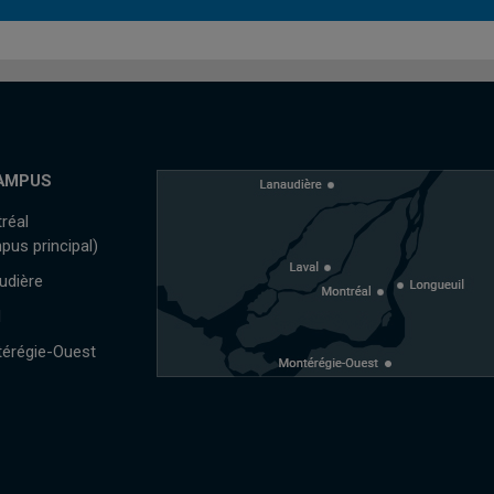
AMPUS
réal
pus principal)
udière
l
érégie-Ouest