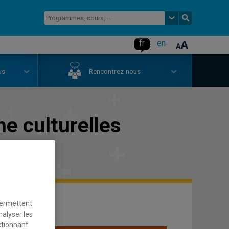
fr
en
us
Rencontrez-nous
e culturelles
permettent
nalyser les
ctionnant