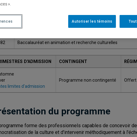
ces ».
Une version plus récente de ce programme est disponib
érences
Autoriser les témoins
Tout
ODE
TITRE
082
Baccalauréat en animation et recherche culturelles
RIMESTRES D'ADMISSION
CONTINGENT
RÉGIM
utomne
ver
Programme non contingenté
Offert
tes limites d'admission
résentation du programme
programme forme des professionnels capables de concevoir des a
ocratisation de la culture et d'intervenir méthodiquement à l'éche