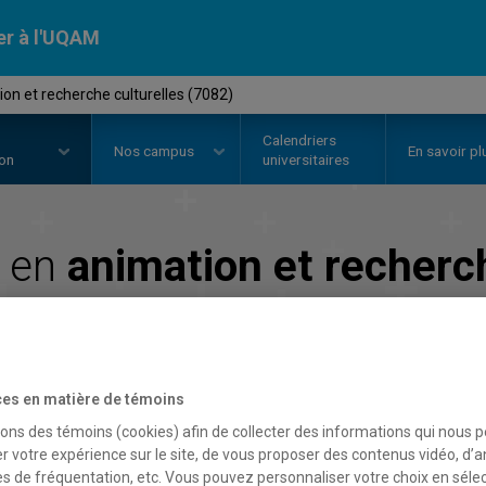
er à l'UQAM
on et recherche culturelles (7082)
Calendriers
Nos
campus
En savoir pl
ion
universitaires
t en
animation et recherch
Faculté de communication
es en matière de témoins
sons des témoins (cookies) afin de collecter des informations qui nous 
r votre expérience sur le site, de vous proposer des contenus vidéo, d’a
es de fréquentation, etc. Vous pouvez personnaliser votre choix en séle