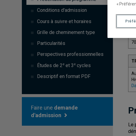
« Préféren
Conditions d'admission
Cours à suivre et horaires
Préf
C
Grille de cheminement type
7
Particularités
Perspectives professionnelles
T
e
e
Études de 2
et 3
cycles
A
Descriptif en format PDF
Hi
Da
Faire une
demande
P
d'admission
Le 
dém