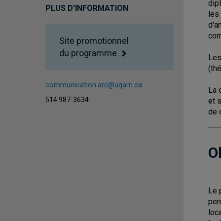
dip
PLUS D'INFORMATION
les
d'a
com
Site promotionnel
du programme
Les
(th
communication.arc@uqam.ca
La 
514 987-3634
et 
de 
O
Le 
pen
loc