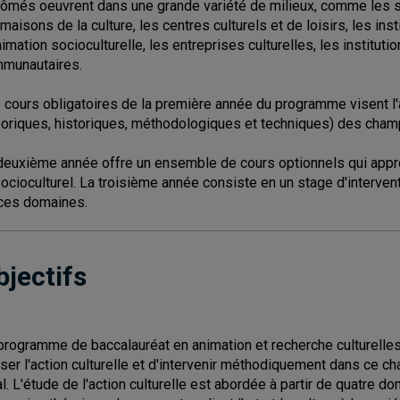
lômés oeuvrent dans une grande variété de milieux, comme les sec
 maisons de la culture, les centres culturels et de loisirs, les in
nimation socioculturelle, les entreprises culturelles, les instit
munautaires.
 cours obligatoires de la première année du programme visent l
éoriques, historiques, méthodologiques et techniques) des champs
deuxième année offre un ensemble de cours optionnels qui appro
socioculturel. La troisième année consiste en un stage d'intervent
ces domaines.
bjectifs
programme de baccalauréat en animation et recherche culturell
ser l'action culturelle et d'intervenir méthodiquement dans ce c
al. L'étude de l'action culturelle est abordée à partir de quatre d