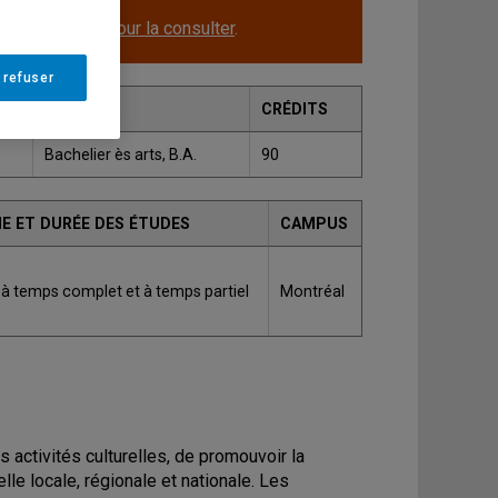
le.
Cliquez ici pour la consulter
.
 refuser
GRADE
CRÉDITS
Bachelier ès arts, B.A.
90
E ET DURÉE DES ÉTUDES
CAMPUS
 à temps complet et à temps partiel
Montréal
ctivités culturelles, de promouvoir la
lle locale, régionale et nationale. Les