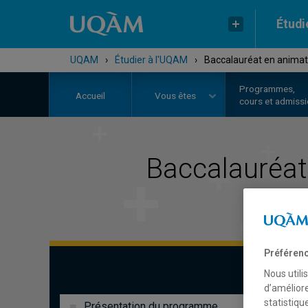
Étudi
UQAM
›
Étudier à l'UQAM
›
Baccalauréat en animati
Programmes,
Accueil
Vous êtes
cours et admiss
Baccalauréa
Préférenc
Nous utili
d’améliore
statistiqu
Présentation du programme