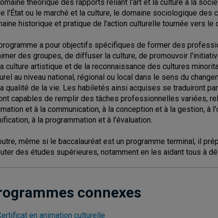
domaine théorique des rapports reliant l'art et la culture à la soc
re l'État ou le marché et la culture, le domaine sociologique des c
aine historique et pratique de l'action culturelle tournée vers le
programme a pour objectifs spécifiques de former des professio
nimer des groupes, de diffuser la culture, de promouvoir l'initiati
la culture artistique et de la reconnaissance des cultures minori
turel au niveau national, régional ou local dans le sens du changem
la qualité de la vie. Les habiletés ainsi acquises se traduiront p
ont capables de remplir des tâches professionnelles variées, relié
nimation et à la communication, à la conception et à la gestion, à l'
nification, à la programmation et à l'évaluation.
outre, même si le baccalauréat est un programme terminal, il prépa
uter des études supérieures, notamment en les aidant tous à déve
rogrammes connexes
ertificat en animation culturelle