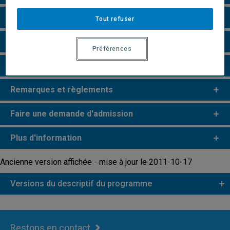
Particularités
Tout refuser
Perspectives professionnelles
Préférences
e
e
Études de 2
et 3
cycles
Remarques et règlements
Faire une demande d'admission
Plus d'information
Ancienne version affichée - mise à jour le 2011-10-17
Versions du descriptif du programme
Restons en contact