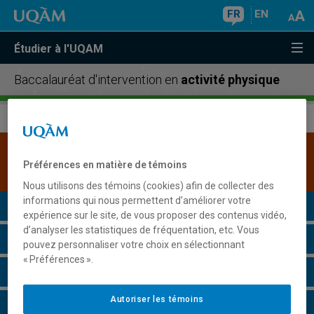
FR
EN
Étudier à l'UQAM
Baccalauréat d'intervention en
activité physique
Une version plus récente de ce programme est
Préférences en matière de témoins
disponible.
Cliquez ici pour la consulter
.
Nous utilisons des témoins (cookies) afin de collecter des
informations qui nous permettent d’améliorer votre
Présentation du programme
expérience sur le site, de vous proposer des contenus vidéo,
d’analyser les statistiques de fréquentation, etc. Vous
Conditions d'admission
pouvez personnaliser votre choix en sélectionnant
« Préférences ».
Cours à suivre et horaires
Autoriser les témoins
Grille de cheminement