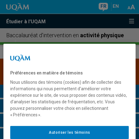
FR
EN
Étudier à l'UQAM
Baccalauréat d'intervention en
activité physique
Une version plus récente de ce programme est
Préférences en matière de témoins
disponible.
Cliquez ici pour la consulter
.
Nous utilisons des témoins (cookies) afin de collecter des
informations qui nous permettent d’améliorer votre
Présentation du programme
expérience sur le site, de vous proposer des contenus vidéo,
d’analyser les statistiques de fréquentation, etc. Vous
Conditions d'admission
pouvez personnaliser votre choix en sélectionnant
« Préférences ».
Cours à suivre et horaires
Autoriser les témoins
Grille de cheminement