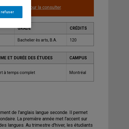
le.
Cliquez ici pour la consulter
.
 refuser
GRADE
CRÉDITS
Bachelier ès arts, B.A.
120
IME ET DURÉE DES ÉTUDES
CAMPUS
rt à temps complet
Montréal
ent de l'anglais langue seconde. Il permet
ondaire. La première année met l'accent sur
des langues. Au trimestre d'hiver, les étudiants