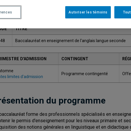
Une version plus récente de ce programme est disponib
érences
Autoriser les témoins
Tout
ODE
TITRE
348
Baccalauréat en enseignement de l'anglais langue seconde
RIMESTRE D'ADMISSION
CONTINGENT
RÉG
utomne
Programme contingenté
Offe
tes limites d'admission
résentation du programme
baccalauréat forme des professionnels spécialisés en enseignem
btenir le permis d'enseignement pour les niveaux primaire et sec
cquisition des notions générales en linguistique et en didactique 