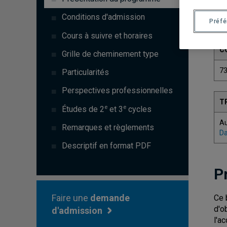
Conditions d'admission
Préf
Cours à suivre et horaires
C
Grille de cheminement type
7
Particularités
Perspectives professionnelles
T
e
e
Études de 2
et 3
cycles
A
Remarques et règlements
Da
Descriptif en format PDF
P
Faire une
demande
Ce 
d'o
d'admission
l'a