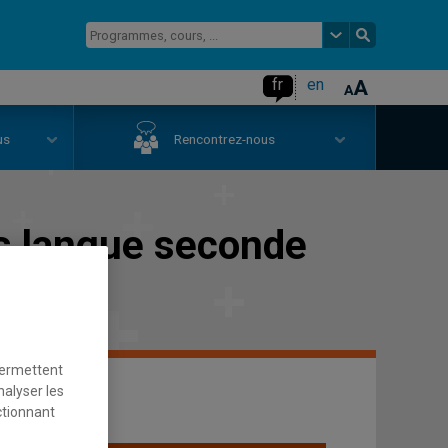
fr
en
us
Rencontrez-nous
is langue seconde
permettent
nalyser les
ctionnant