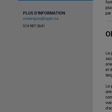
fon
plu
par
PLUS D'INFORMATION
enslangues@uqam.ca
514 987-3641
O
Le 
sec
ori
et 
lan
Le 
une
com
vue
d'a