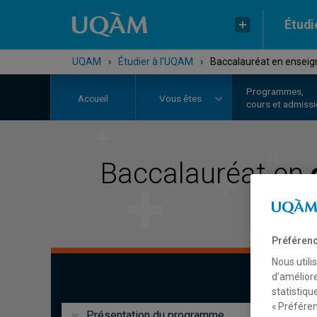
Étudi
UQAM
›
Étudier à l'UQAM
›
Baccalauréat en enseig
Programmes,
Accueil
Vous êtes
cours et admiss
Baccalauréat en
Préférenc
Nous utili
d’améliore
statistiqu
« Préféren
Présentation du programme