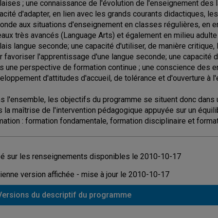
laises ; une connaissance de l'évolution de l'enseignement des 
acité d'adapter, en lien avec les grands courants didactiques, l
onde aux situations d'enseignement en classes régulières, en 
eaux très avancés (Language Arts) et également en milieu adulte 
lais langue seconde; une capacité d'utiliser, de manière critiqu
r favoriser l'apprentissage d'une langue seconde; une capacité de
s une perspective de formation continue ; une conscience des en
eloppement d'attitudes d'accueil, de tolérance et d'ouverture à l
s l'ensemble, les objectifs du programme se situent donc dans u
s la maîtrise de l'intervention pédagogique appuyée sur un équili
mation : formation fondamentale, formation disciplinaire et forma
é sur les renseignements disponibles le 2010-10-17
ienne version affichée - mise à jour le 2010-10-17
Versions du descriptif du programme