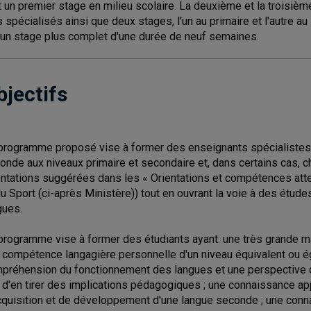
t un premier stage en milieu scolaire. La deuxième et la troisi
s spécialisés ainsi que deux stages, l'un au primaire et l'autre 
 un stage plus complet d'une durée de neuf semaines.
bjectifs
programme proposé vise à former des enseignants spécialistes 
onde aux niveaux primaire et secondaire et, dans certains cas, 
entations suggérées dans les « Orientations et compétences atten
du Sport (ci-après Ministère)) tout en ouvrant la voie à des étud
gues.
programme vise à former des étudiants ayant: une très grande maîtr
 compétence langagière personnelle d'un niveau équivalent ou éga
préhension du fonctionnement des langues et une perspective de
 d'en tirer des implications pédagogiques ; une connaissance
cquisition et de développement d'une langue seconde ; une connais