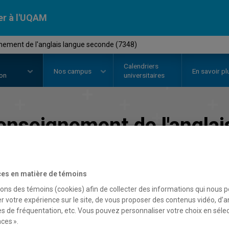
er à l'UQAM
nement de l'anglais langue seconde (7348)
Calendriers
Nos
campus
En savoir pl
ion
universitaires
enseignement de l'angla
Faculté des sciences de l'éducation
es en matière de témoins
sons des témoins (cookies) afin de collecter des informations qui nous 
r votre expérience sur le site, de vous proposer des contenus vidéo, d’a
es de fréquentation, etc. Vous pouvez personnaliser votre choix en séle
ces ».