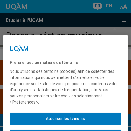
FR
EN
Étudier à l'UQAM
Baccalauréat en
musique
Préférences en matière de témoins
Une version plus récente de ce programme est
Nous utilisons des témoins (cookies) afin de collecter des
disponible.
Cliquez ici pour la consulter
.
informations qui nous permettent d’améliorer votre
expérience sur le site, de vous proposer des contenus vidéo,
d’analyser les statistiques de fréquentation, etc. Vous
pouvez personnaliser votre choix en sélectionnant
Les admissions sont suspendues pour ce
« Préférences ».
programme.
Autoriser les témoins
Présentation du programme