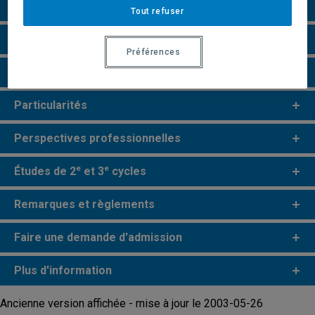
Conditions d'admission
Tout refuser
Cours à suivre et horaires
Préférences
Grille de cheminement
Particularités
Perspectives professionnelles
e
e
Études de 2
et 3
cycles
Remarques et règlements
Faire une demande d'admission
Plus d'information
Ancienne version affichée - mise à jour le 2003-05-26