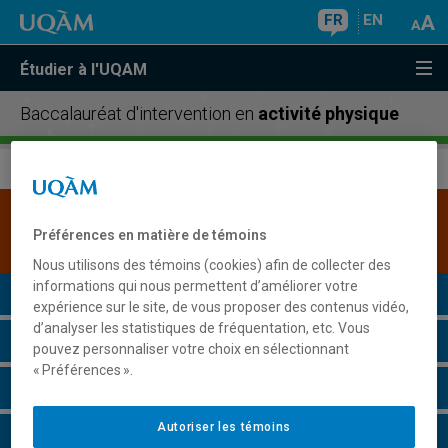
FR
EN
Étudier à l'UQAM
Baccalauréat d'intervention en
activité physique
Une version plus récente de ce programme est
Préférences en matière de témoins
disponible.
Cliquez ici pour la consulter
.
Nous utilisons des témoins (cookies) afin de collecter des
informations qui nous permettent d’améliorer votre
Présentation du programme
expérience sur le site, de vous proposer des contenus vidéo,
d’analyser les statistiques de fréquentation, etc. Vous
Conditions d'admission
pouvez personnaliser votre choix en sélectionnant
« Préférences ».
Cours à suivre et horaires
Autoriser les témoins
Grille de cheminement