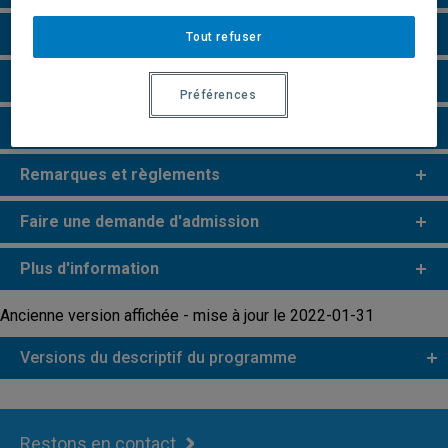
Particularités
Tout refuser
Perspectives professionnelles
Préférences
e
e
Études de 2
et 3
cycles
Remarques et règlements
Faire une demande d'admission
Plus d'information
Ancienne version affichée - mise à jour le 2022-01-31
Versions du descriptif du programme
Restons en contact