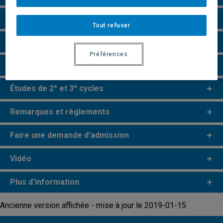
Grille de cheminement
Tout refuser
Particularités
Préférences
Perspectives professionnelles
e
e
Études de 2
et 3
cycles
Remarques et règlements
Faire une demande d'admission
Vidéo
Plus d'information
Ancienne version affichée - mise à jour le 2019-01-15