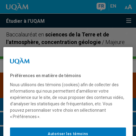
FR
EN
Étudier à l'UQAM
Baccalauréat en
sciences de la Terre et de
l'atmosphère, concentration géologie
/ Majeure
en
géologie
Préférences en matière de témoins
Une version plus récente de ce programme est
Nous utilisons des témoins (cookies) afin de collecter des
disponible.
Cliquez ici pour la consulter
.
informations qui nous permettent d’améliorer votre
expérience sur le site, de vous proposer des contenus vidéo,
Présentation du programme
d’analyser les statistiques de fréquentation, etc. Vous
pouvez personnaliser votre choix en sélectionnant
« Préférences ».
Conditions d'admission
Cours à suivre et horaires
Autoriser les témoins