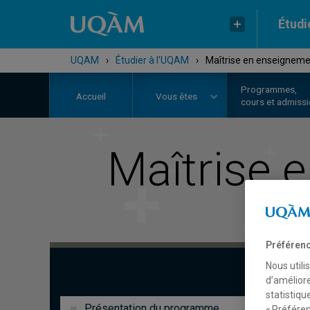
Étudi
UQAM
›
Étudier à l'UQAM
›
Maîtrise en enseigneme
Programmes,
Accueil
Vous êtes
cours et admiss
Maîtrise 
Préférenc
Nous utili
d’améliore
statistiqu
Présentation du programme
« Préféren