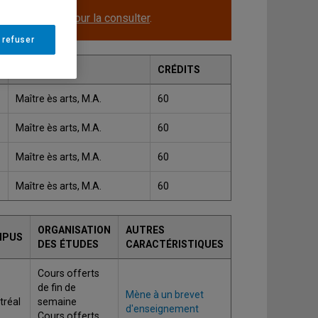
le.
Cliquez ici pour la consulter
.
 refuser
GRADE
CRÉDITS
Maître ès arts, M.A.
60
Maître ès arts, M.A.
60
Maître ès arts, M.A.
60
Maître ès arts, M.A.
60
ORGANISATION
AUTRES
MPUS
DES ÉTUDES
CARACTÉRISTIQUES
Cours offerts
de fin de
Mène à un brevet
réal
semaine
d'enseignement
Cours offerts