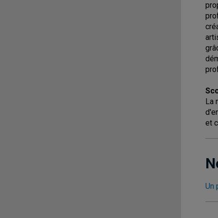
pro
pro
cré
art
grâ
dém
pro
Sco
La 
d'e
et 
N
Un 