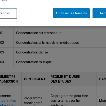
Une version plus récente de ce programme est disponib
érences
Autoriser les témoins
Tout
ODE
TITRE
901
Concentration art dramatique
902
Concentration arts visuels et médiatiques
903
Concentration danse
904
Concentration musique
RIMESTRE
RÉGIME ET DURÉE
CONTINGENT
CA
'ADMISSION
DES ÉTUDES
utomne
Ce programme peut être
Programme
tes limites
suivi à temps partiel
Mont
contingenté
admission
seulement.