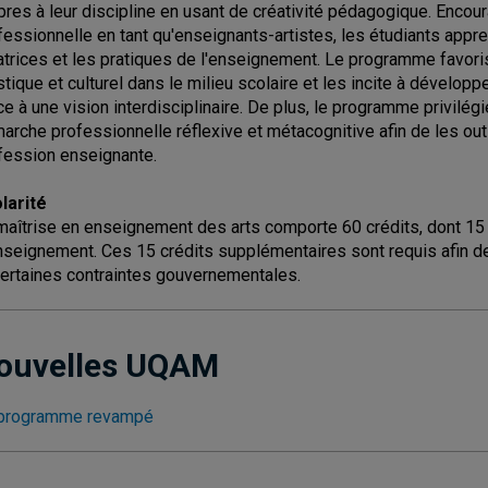
pres à leur discipline en usant de créativité pédagogique. Encour
fessionnelle en tant qu'enseignants-artistes, les étudiants appr
atrices et les pratiques de l'enseignement. Le programme favori
istique et culturel dans le milieu scolaire et les incite à dévelop
ce à une vision interdisciplinaire. De plus, le programme privilé
arche professionnelle réflexive et métacognitive afin de les outi
fession enseignante.
larité
maîtrise en enseignement des arts comporte 60 crédits, dont 15 
nseignement. Ces 15 crédits supplémentaires sont requis afin de
certaines contraintes gouvernementales.
ouvelles UQAM
programme revampé