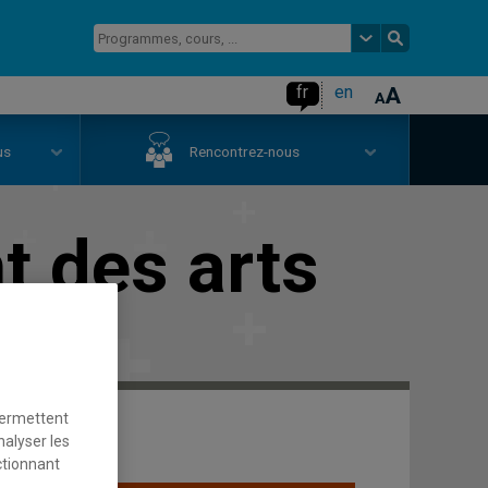
fr
en
us
Rencontrez-nous
 des arts
permettent
nalyser les
ctionnant