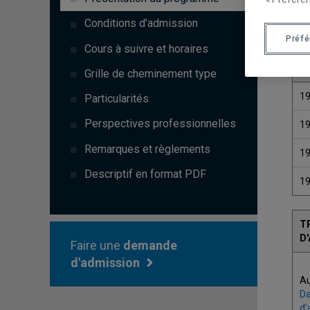
Conditions d'admission
Préf
Cours à suivre et horaires
C
Grille de cheminement type
1
Particularités
Perspectives professionnelles
1
Remarques et règlements
1
Descriptif en format PDF
1
T
D
Faire une
demande
d'admission
A
Da
d'