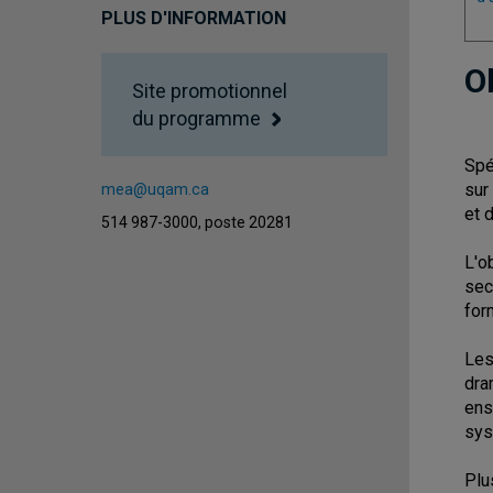
PLUS D'INFORMATION
O
Site promotionnel
du programme
Spé
sur
mea@uqam.ca
et 
514 987-3000, poste 20281
L'o
sec
for
Les
dra
ens
sys
Plu