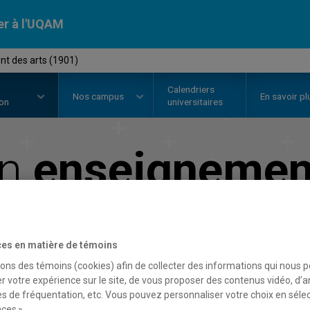
er à l'UQAM
nt des arts (1901)
Calendriers
Nos
campus
En savoir pl
ion
universitaires
en
enseignement
Faculté des arts
es en matière de témoins
sons des témoins (cookies) afin de collecter des informations qui nous 
r votre expérience sur le site, de vous proposer des contenus vidéo, d’a
es de fréquentation, etc. Vous pouvez personnaliser votre choix en séle
ces ».