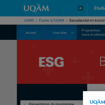
Étudi
UQAM
›
Étudier à l'UQAM
›
Baccalauréat en écono
Programmes,
Accueil
Vous êtes
cours et admiss
B
Présentation du programme