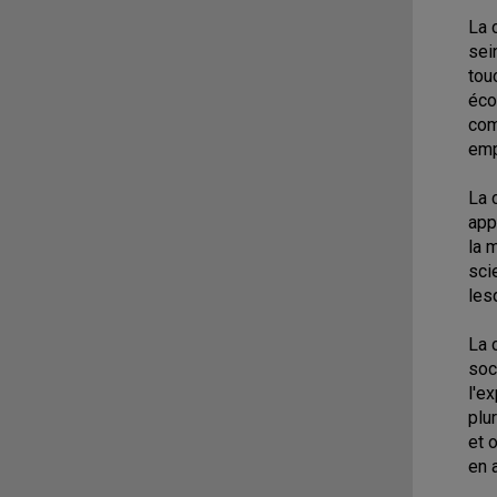
La 
sei
tou
éco
com
emp
La 
app
la 
sci
les
La 
soc
l'e
plu
et 
en 