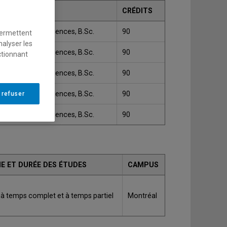
GRADE
CRÉDITS
Bachelier ès sciences, B.Sc.
90
permettent
nalyser les
Bachelier ès sciences, B.Sc.
90
ctionnant
Bachelier ès sciences, B.Sc.
90
Bachelier ès sciences, B.Sc.
90
 refuser
Bachelier ès sciences, B.Sc.
90
E ET DURÉE DES ÉTUDES
CAMPUS
 à temps complet et à temps partiel
Montréal