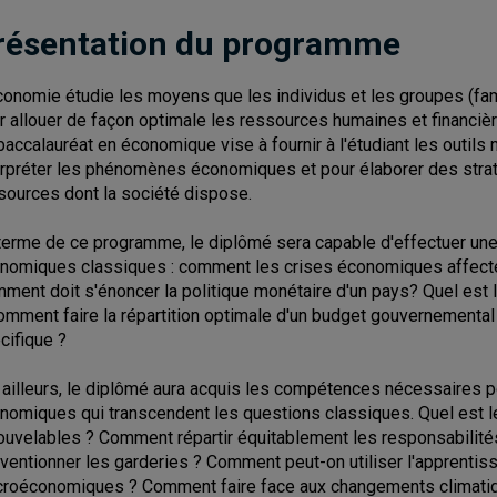
résentation du programme
conomie étudie les moyens que les individus et les groupes (fam
r allouer de façon optimale les ressources humaines et financièr
baccalauréat en économique vise à fournir à l'étudiant les outils
erpréter les phénomènes économiques et pour élaborer des straté
sources dont la société dispose.
terme de ce programme, le diplômé sera capable d'effectuer une
nomiques classiques : comment les crises économiques affecten
ment doit s'énoncer la politique monétaire d'un pays? Quel est
omment faire la répartition optimale d'un budget gouvernemental 
cifique ?
 ailleurs, le diplômé aura acquis les compétences nécessaires 
nomiques qui transcendent les questions classiques. Quel est le
ouvelables ? Comment répartir équitablement les responsabilités
ventionner les garderies ? Comment peut-on utiliser l'apprentis
roéconomiques ? Comment faire face aux changements climatiqu