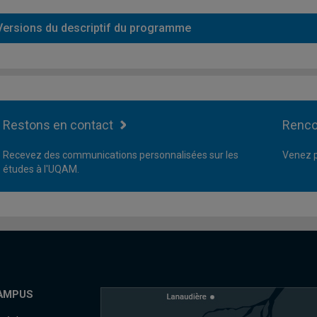
Versions du descriptif du programme
Restons en contact
Renco
Recevez des communications personnalisées sur les
Venez p
études à l'UQAM.
AMPUS