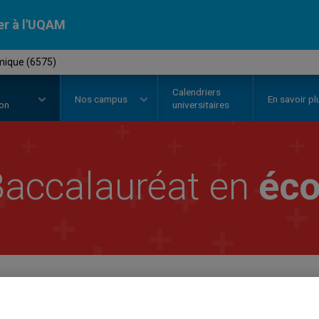
er à l'UQAM
mique (6575)
Calendriers
Nos
campus
En savoir pl
ion
universitaires
accalauréat en
éc