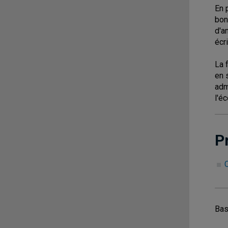
En 
bon
d'a
écr
La 
en 
adm
l'é
P
Bas