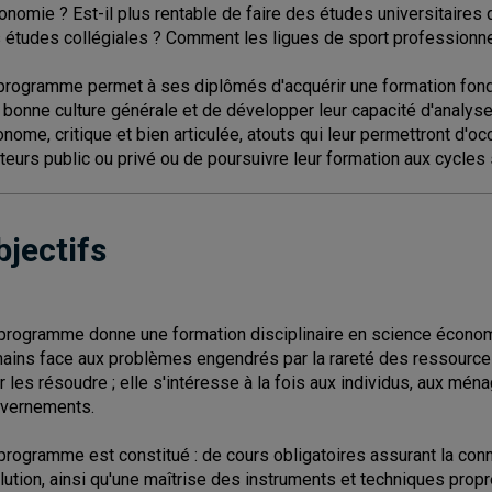
conomie ? Est-il plus rentable de faire des études universitaires q
 études collégiales ? Comment les ligues de sport professionnel
programme permet à ses diplômés d'acquérir une formation fond
 bonne culture générale et de développer leur capacité d'analys
onome, critique et bien articulée, atouts qui leur permettront d
teurs public ou privé ou de poursuivre leur formation aux cycles 
bjectifs
programme donne une formation disciplinaire en science économ
ains face aux problèmes engendrés par la rareté des ressources 
r les résoudre ; elle s'intéresse à la fois aux individus, aux mén
vernements.
programme est constitué : de cours obligatoires assurant la conn
lution, ainsi qu'une maîtrise des instruments et techniques prop