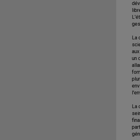
dév
lib
L'é
ges
La 
sci
aux
un 
all
for
plu
env
l'e
La 
sei
fin
par
gén