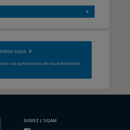
ntrez-nous
oser vos questions lors de nos événements.
SUIVEZ L'UQAM