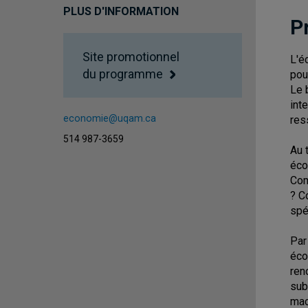
PLUS D'INFORMATION
P
Site promotionnel
L'é
du programme
pou
Le 
int
economie@uqam.ca
res
514 987-3659
Au 
éco
Com
? C
spé
Par
éco
ren
sub
mac