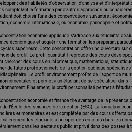
eloppant des habiletés d'observation, d'analyse et d'interprét
res complétant la formation par d'autres approches ou considéra
tudiant doit choisir l'une des concentrations suivantes : économ
tion, économie internationale, ou économie, philosophie et politi
concentration économie appliquée s'adresse aux étudiants désir
ence économique et acquérir une formation les préparant particul
 cycles supérieurs. Cette concentration offre une ouverture su
choix de profil. Le profil quantitatif regroupe des cours développ
ant chercher des cours en informatique, mathématique, statistique 
mer de futurs professionnels de la gestion publique spécialisés
ridisciplinaire. Le profil environnement profite de l'apport de mul
ironnementales et permet à un étudiant de se spécialiser dans l'
nvironnement. Finalement, le profil personnalisé permet à l'étudia
concentration économie et finance tire avantage de la présenc
n de l'École des sciences de la gestion (ESG). La formation éco
ancières et monétaires et est complétée par des cours offerts pa
ticulièrement les étudiants à occuper des emplois dans les domai
éralement dans les secteurs public et privé dans des postes à t