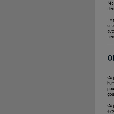
l'é
des
Le 
une
aut
sec
O
Ce 
hum
pou
gou
Ce 
évo