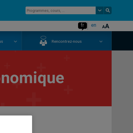
fr
en
us
Rencontrez-nous
onomique