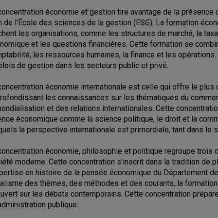
concentration économie et gestion tire avantage de la présenc
n de l'École des sciences de la gestion (ESG). La formation éco
chent les organisations, comme les structures de marché, la taxati
nomique et les questions financières. Cette formation se combin
ptabilité, les ressources humaines, la finance et les opérations.
lois de gestion dans les secteurs public et privé.
concentration économie internationale est celle qui offre le plus d'
rofondissant les connaissances sur les thématiques du commerce i
mondialisation et des relations internationales. Cette concentrati
ence économique comme la science politique, le droit et la comm
quels la perspective internationale est primordiale, tant dans le s
concentration économie, philosophie et politique regroupe troi
iété moderne. Cette concentration s'inscrit dans la tradition de p
xpertise en histoire de la pensée économique du Département d
ralisme des thèmes, des méthodes et des courants, la formatio
ouvert sur les débats contemporains. Cette concentration prépare 
administration publique.