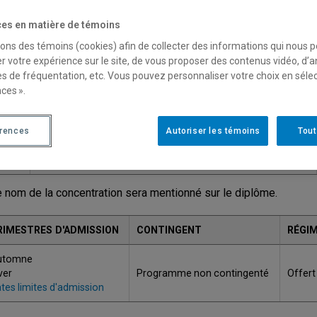
ODE
TITRE
es en matière de témoins
571
Concentration économie et finance *
sons des témoins (cookies) afin de collecter des informations qui nous 
r votre expérience sur le site, de vous proposer des contenus vidéo, d’a
572
Concentration économie et gestion *
es de fréquentation, etc. Vous pouvez personnaliser votre choix en séle
ces ».
573
Concentration économie appliquée *
574
Concentration économie internationale *
érences
Autoriser les témoins
Tout
575
Concentration économie, philosophie et politique *
e nom de la concentration sera mentionné sur le diplôme.
RIMESTRES D'ADMISSION
CONTINGENT
RÉGIM
utomne
ver
Programme non contingenté
Offert
tes limites d'admission