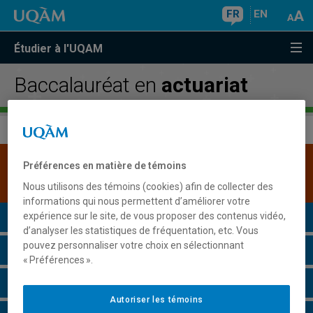
FR
EN
Étudier à l'UQAM
Baccalauréat en
actuariat
Une version plus récente de ce programme est
Préférences en matière de témoins
disponible.
Cliquez ici pour la consulter
.
Nous utilisons des témoins (cookies) afin de collecter des
informations qui nous permettent d’améliorer votre
Présentation du programme
expérience sur le site, de vous proposer des contenus vidéo,
d’analyser les statistiques de fréquentation, etc. Vous
pouvez personnaliser votre choix en sélectionnant
Conditions d'admission
« Préférences ».
Cours à suivre et horaires
Autoriser les témoins