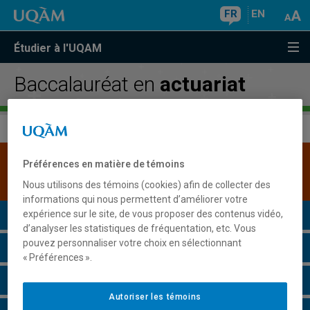
FR
EN
Étudier à l'UQAM
Baccalauréat en
actuariat
Une version plus récente de ce programme est
Préférences en matière de témoins
disponible.
Cliquez ici pour la consulter
.
Nous utilisons des témoins (cookies) afin de collecter des
informations qui nous permettent d’améliorer votre
Présentation du programme
expérience sur le site, de vous proposer des contenus vidéo,
d’analyser les statistiques de fréquentation, etc. Vous
pouvez personnaliser votre choix en sélectionnant
Conditions d'admission
« Préférences ».
Cours à suivre et horaires
Autoriser les témoins