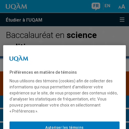
FR
EN
Étudier à l'UQAM
Baccalauréat en
science
politique
Préférences en matière de témoins
Une version plus récente de ce programme est
Nous utilisons des témoins (cookies) afin de collecter des
disponible.
Cliquez ici pour la consulter
.
informations qui nous permettent d’améliorer votre
expérience sur le site, de vous proposer des contenus vidéo,
d’analyser les statistiques de fréquentation, etc. Vous
Présentation du programme
pouvez personnaliser votre choix en sélectionnant
« Préférences ».
Conditions d'admission
Autoriser les témoins
Cours à suivre et horaires