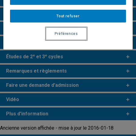
Grille de cheminement
Tout refuser
Particularités
Préférences
Perspectives professionnelles
e
e
Études de 2
et 3
cycles
Remarques et règlements
Faire une demande d'admission
Vidéo
Plus d'information
Ancienne version affichée - mise à jour le 2016-01-18