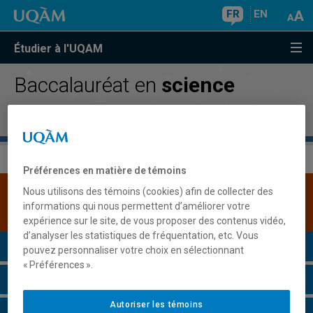
FR
EN
Étudier à l'UQAM
Baccalauréat en
science
politique
Préférences en matière de témoins
Nous utilisons des témoins (cookies) afin de collecter des
Une version plus récente de ce programme est
informations qui nous permettent d’améliorer votre
disponible.
Cliquez ici pour la consulter
.
expérience sur le site, de vous proposer des contenus vidéo,
d’analyser les statistiques de fréquentation, etc. Vous
Présentation du programme
pouvez personnaliser votre choix en sélectionnant
« Préférences ».
Conditions d'admission
Autoriser les témoins
Cours à suivre et horaires