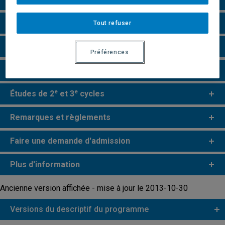
Grille de cheminement
Tout refuser
Particularités
Préférences
Perspectives professionnelles
e
e
Études de 2
et 3
cycles
Remarques et règlements
Faire une demande d'admission
Plus d'information
Ancienne version affichée - mise à jour le 2013-10-30
Versions du descriptif du programme