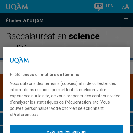
FR
EN
Étudier à l'UQAM
Baccalauréat en
science
politique
Préférences en matière de témoins
Une version plus récente de ce programme est
Nous utilisons des témoins (cookies) afin de collecter des
disponible.
Cliquez ici pour la consulter
.
informations qui nous permettent d’améliorer votre
expérience sur le site, de vous proposer des contenus vidéo,
d’analyser les statistiques de fréquentation, etc. Vous
Présentation du programme
pouvez personnaliser votre choix en sélectionnant
« Préférences ».
Conditions d'admission
Autoriser les témoins
Cours à suivre et horaires