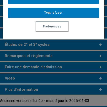
Grille de cheminement
Tout refuser
Particularités
Préférences
Perspectives professionnelles
e
e
Études de 2
et 3
cycles
Remarques et règlements
Faire une demande d'admission
Vidéo
Plus d'information
Ancienne version affichée - mise à jour le 2025-01-03