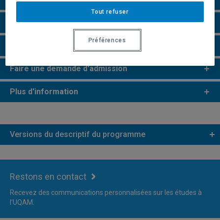
Tout refuser
e
e
Études de 2
et 3
cycles
Préférences
Remarques et règlements
Faire une demande d'admission
Plus d'information
Versions du descriptif du programme
Restons en contact
Recevez des communications personnalisées sur les études à
l'UQAM.