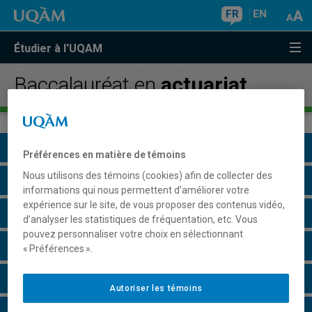
FR
EN
Étudier à l'UQAM
Baccalauréat en
actuariat
Présentation du programme
Préférences en matière de témoins
Nous utilisons des témoins (cookies) afin de collecter des
Conditions d'admission
informations qui nous permettent d’améliorer votre
expérience sur le site, de vous proposer des contenus vidéo,
Cours à suivre et horaires
d’analyser les statistiques de fréquentation, etc. Vous
pouvez personnaliser votre choix en sélectionnant
Grille de cheminement
« Préférences ».
Particularités
Autoriser les témoins
Perspectives professionnelles