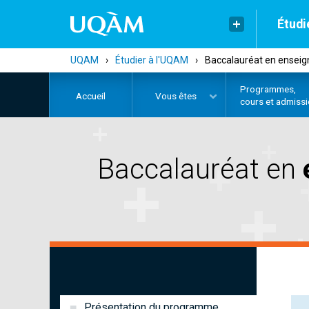
Étudi
UQAM
›
Étudier à l'UQAM
›
Baccalauréat en enseig
Programmes,
Accueil
Vous êtes
cours et admiss
Baccalauréat en
Présentation du programme