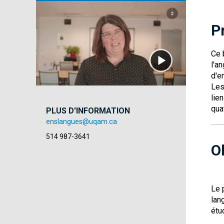
P
Ce 
l'a
d'e
Les
lie
qua
PLUS D'INFORMATION
enslangues@uqam.ca
514 987-3641
O
Le 
lan
étu