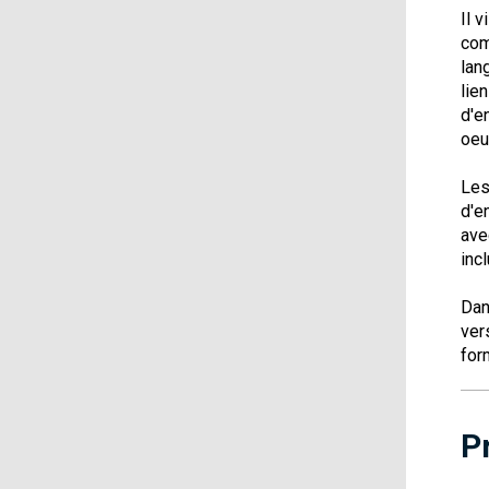
Il 
com
lan
lie
d'e
oeu
Les
d'e
ave
incl
Dan
ver
for
P