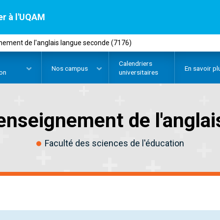
er à l'UQAM
nement de l'anglais langue seconde (7176)
Calendriers
Nos
campus
En savoir pl
ion
universitaires
enseignement de l'angla
Faculté des sciences de l'éducation