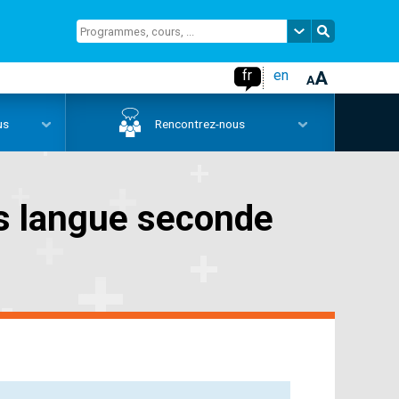
fr
en
us
Rencontrez-nous
is langue seconde