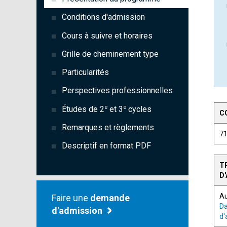
Conditions d'admission
Cours à suivre et horaires
Grille de cheminement type
Particularités
Perspectives professionnelles
e
e
Études de 2
et 3
cycles
C
Remarques et règlements
7
Descriptif en format PDF
T
D
A
Faire une
demande
Da
d'admission
d'