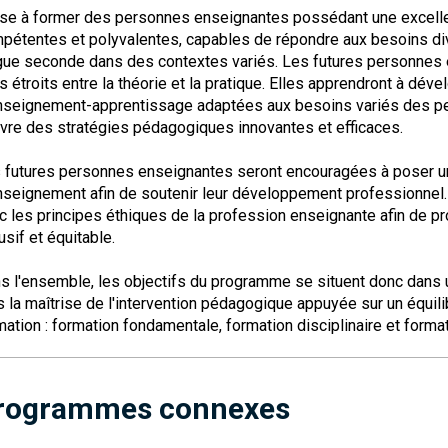
vise à former des personnes enseignantes possédant une excellente 
pétentes et polyvalentes, capables de répondre aux besoins d
gue seconde dans des contextes variés. Les futures personnes 
ns étroits entre la théorie et la pratique. Elles apprendront à déve
nseignement-apprentissage adaptées aux besoins variés des per
vre des stratégies pédagogiques innovantes et efficaces.
 futures personnes enseignantes seront encouragées à poser un r
nseignement afin de soutenir leur développement professionnel. 
c les principes éthiques de la profession enseignante afin de 
usif et équitable.
s l'ensemble, les objectifs du programme se situent donc dans u
s la maîtrise de l'intervention pédagogique appuyée sur un équili
mation : formation fondamentale, formation disciplinaire et forma
rogrammes connexes