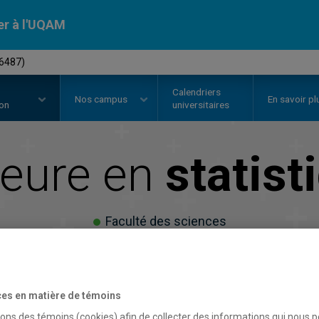
er à l'UQAM
(6487)
Calendriers
Nos
campus
En savoir pl
ion
universitaires
eure en
statist
Faculté des sciences
es en matière de témoins
sons des témoins (cookies) afin de collecter des informations qui nous 