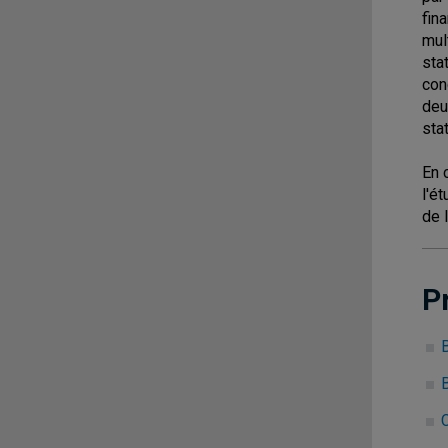
fin
mul
sta
con
deu
sta
En 
l'é
de 
P
B