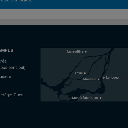
études à l'UQAM.
AMPUS
réal
pus principal)
udière
l
érégie-Ouest