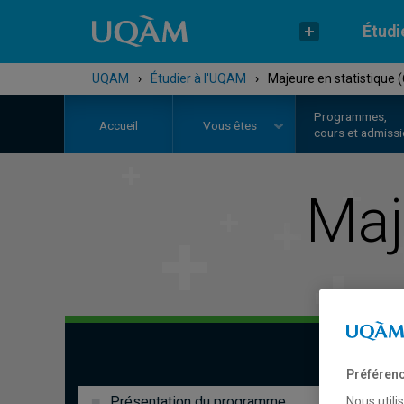
Étudi
UQAM
›
Étudier à l'UQAM
›
Majeure en statistique 
Programmes,
Accueil
Vous êtes
cours et admiss
Maj
Préférenc
Présentation du programme
Nous utili