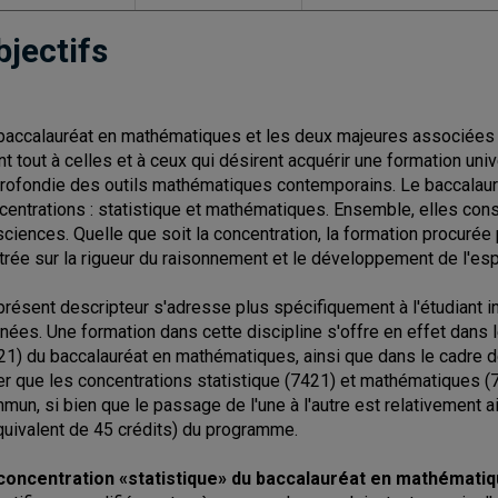
bjectifs
baccalauréat en mathématiques et les deux majeures associées 
nt tout à celles et à ceux qui désirent acquérir une formation un
rofondie des outils mathématiques contemporains. Le baccalau
centrations : statistique et mathématiques. Ensemble, elles cons
sciences. Quelle que soit la concentration, la formation procurée 
trée sur la rigueur du raisonnement et le développement de l'espr
présent descripteur s'adresse plus spécifiquement à l'étudiant in
nées. Une formation dans cette discipline s'offre en effet dans l
21) du baccalauréat en mathématiques, ainsi que dans le cadre de 
er que les concentrations statistique (7421) et mathématiques (
mun, si bien que le passage de l'une à l'autre est relativement 
équivalent de 45 crédits) du programme.
concentration «statistique» du baccalauréat en mathémati