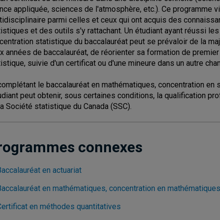
ance appliquée, sciences de l'atmosphère, etc.). Ce programme vi
tidisciplinaire parmi celles et ceux qui ont acquis des connais
tistiques et des outils s'y rattachant. Un étudiant ayant réussi 
centration statistique du baccalauréat peut se prévaloir de la maj
x années de baccalauréat, de réorienter sa formation de premier
tistique, suivie d'un certificat ou d'une mineure dans un autre ch
complétant le baccalauréat en mathématiques, concentration en st
tudiant peut obtenir, sous certaines conditions, la qualification pr
la Société statistique du Canada (SSC).
rogrammes connexes
accalauréat en actuariat
Baccalauréat en mathématiques, concentration en mathématique
Certificat en méthodes quantitatives