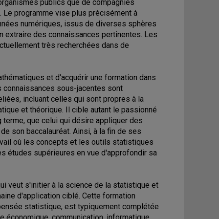
 d'organismes publics que de compagnies
s. Le programme vise plus précisément à
nnées numériques, issus de diverses sphères
 en extraire des connaissances pertinentes. Les
actuellement très recherchées dans de
 mathématiques et d'acquérir une formation dans
es connaissances sous-jacentes sont
iées, incluant celles qui sont propres à la
que et théorique. Il cible autant le passionné
 terme, que celui qui désire appliquer des
e son baccalauréat. Ainsi, à la fin de ses
il où les concepts et les outils statistiques
les études supérieures en vue d'approfondir sa
i veut s'initier à la science de la statistique et
ine d'application ciblé. Cette formation
la pensée statistique, est typiquement complétée
nce économique, communication, informatique,