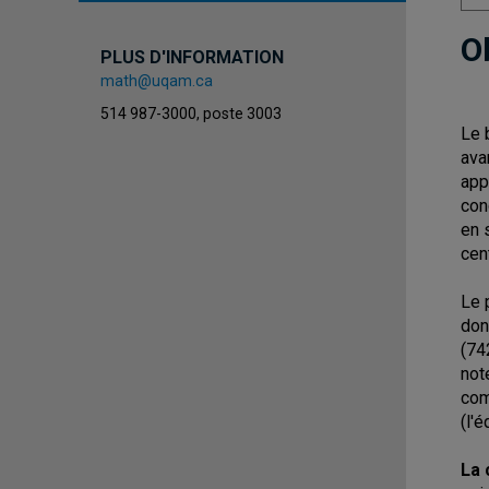
O
PLUS D'INFORMATION
math@uqam.ca
514 987-3000, poste 3003
Le 
ava
app
con
en 
cen
Le 
don
(74
not
com
(l'
La 