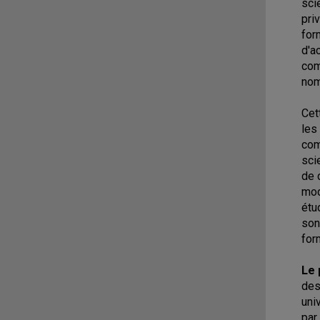
sci
pri
for
d'a
com
nom
Cet
les
com
sci
de 
mod
étu
son
for
Le 
des
uni
par