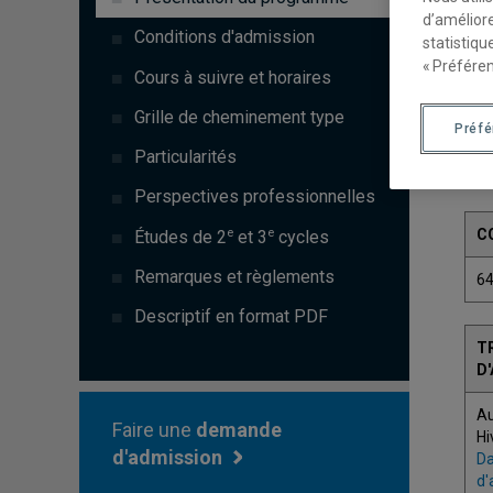
d’améliore
Conditions d'admission
statistiqu
« Préféren
Cours à suivre et horaires
Grille de cheminement type
Préf
Particularités
Perspectives professionnelles
e
e
C
Études de 2
et 3
cycles
Remarques et règlements
6
Descriptif en format PDF
T
D
A
Faire une
demande
Hi
d'admission
Da
d'