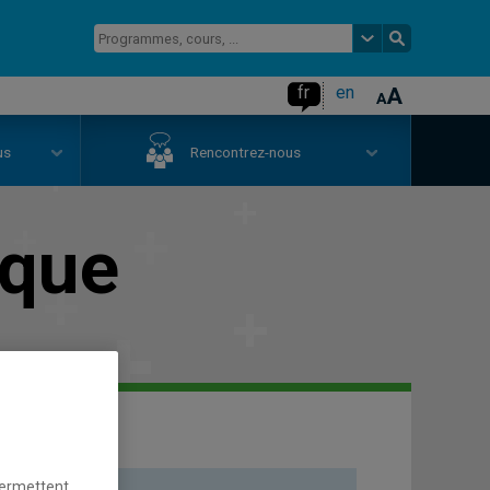
fr
en
us
Rencontrez-nous
ique
permettent