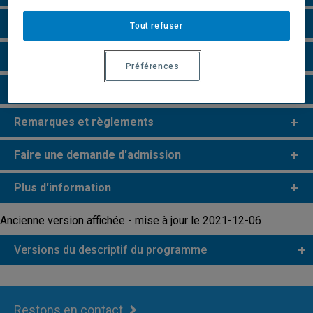
Particularités
Tout refuser
Perspectives professionnelles
Préférences
e
e
Études de 2
et 3
cycles
Remarques et règlements
Faire une demande d'admission
Plus d'information
Ancienne version affichée - mise à jour le 2021-12-06
Versions du descriptif du programme
Restons en contact