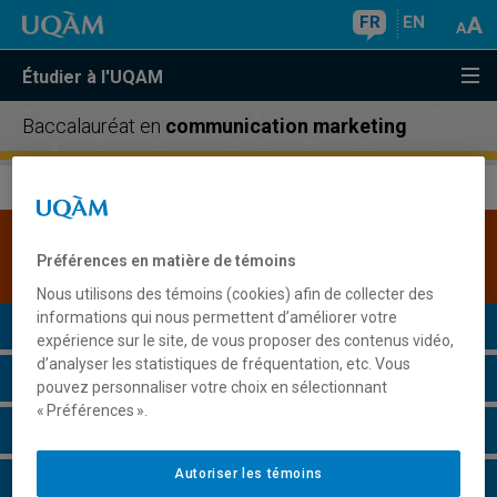
FR
EN
Étudier à l'UQAM
Baccalauréat en
communication marketing
Une version plus récente de ce programme est
Préférences en matière de témoins
disponible.
Cliquez ici pour la consulter
.
Nous utilisons des témoins (cookies) afin de collecter des
informations qui nous permettent d’améliorer votre
Présentation du programme
expérience sur le site, de vous proposer des contenus vidéo,
d’analyser les statistiques de fréquentation, etc. Vous
Conditions d'admission
pouvez personnaliser votre choix en sélectionnant
« Préférences ».
Cours à suivre et horaires
Autoriser les témoins
Grille de cheminement