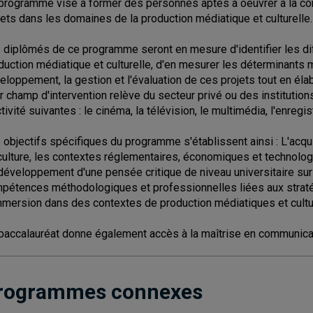
programme vise à former des personnes aptes à oeuvrer à la con
jets dans les domaines de la production médiatique et culturelle.
 diplômés de ce programme seront en mesure d'identifier les di
duction médiatique et culturelle, d'en mesurer les déterminants m
eloppement, la gestion et l'évaluation de ces projets tout en élabo
r champ d'intervention relève du secteur privé ou des instituti
ctivité suivantes : le cinéma, la télévision, le multimédia, l'enregi
 objectifs spécifiques du programme s'établissent ainsi : L'acq
culture, les contextes réglementaires, économiques et technologi
développement d'une pensée critique de niveau universitaire sur
pétences méthodologiques et professionnelles liées aux stratégi
mmersion dans des contextes de production médiatiques et cultu
baccalauréat donne également accès à la maîtrise en communica
rogrammes connexes