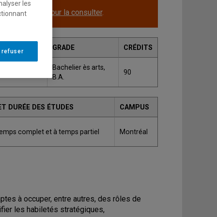
nalyser les
le.
Cliquez ici pour la consulter
.
ctionnant
GRADE
CRÉDITS
 refuser
relle et
Bachelier ès arts,
90
B.A.
ET DURÉE DES ÉTUDES
CAMPUS
temps complet et à temps partiel
Montréal
tes à occuper, entre autres, des rôles de
fier les habiletés stratégiques,