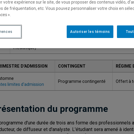
r votre expérience sur le site, de vous proposer des contenus vidéo, d’a
Une version plus récente de ce programme est disponib
es de fréquentation, etc. Vous pouvez personnaliser votre choix en séle
ces ».
ODE
TITRE
érences
Autoriser les témoins
Tout
Baccalauréat en communication (stratégies de production cultu
234
médiatique)
RIMESTRE D'ADMISSION
CONTINGENT
RÉGIME 
utomne
Programme contingenté
Offert à 
tes limites d'admission
résentation du programme
programme d'une durée de trois ans forme des professionnels ap
ducteur, de diffuseur et d'analyste. L'étudiant sera amené à identi