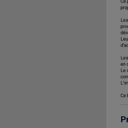
Ce 
pro
Les
pro
dév
Leu
d'a
Les
en 
Le 
com
L'i
Ce 
P