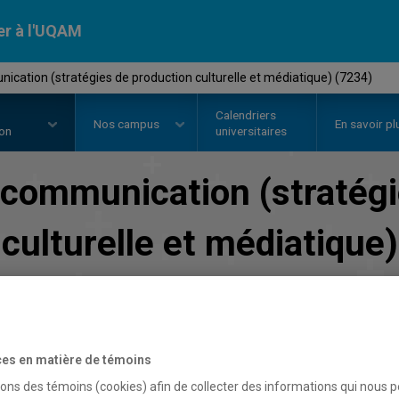
er à l'UQAM
cation (stratégies de production culturelle et médiatique) (7234)
Calendriers
Nos
campus
En savoir pl
ion
universitaires
communication (stratégi
culturelle et médiatique)
Faculté de communication
es en matière de témoins
sons des témoins (cookies) afin de collecter des informations qui nous 