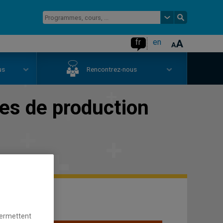
fr
en
us
Rencontrez-nous
es de production
permettent