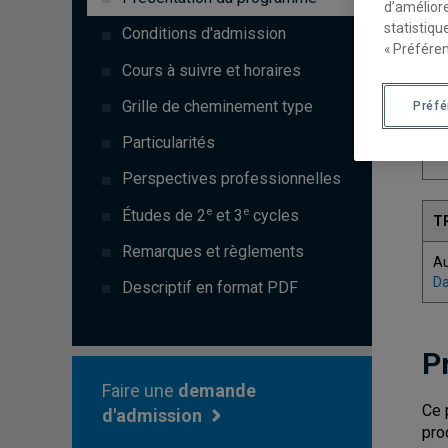
d’améliore
statistiqu
Conditions d'admission
« Préféren
Cours à suivre et horaires
C
Grille de cheminement type
Préf
Particularités
7
Perspectives professionnelles
e
e
Études de 2
et 3
cycles
T
Remarques et règlements
A
Da
Descriptif en format PDF
P
Faire une
demande
Ce 
d'admission
pro