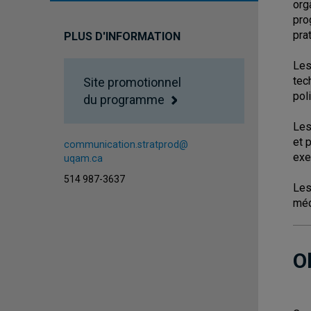
org
pro
pra
PLUS D'INFORMATION
Les
tec
Site promotionnel
pol
du programme
Les
et 
communication.stratprod@
exe
uqam.ca
514 987-3637
Les
méd
O