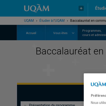
Étudi
UQAM
›
Étudier à l'UQAM
›
Baccalauréat en communi
Programmes,
Accueil
Vous êtes
cours et admiss
Baccalauréat en
Préférenc
Nous utili
Présentation du programme