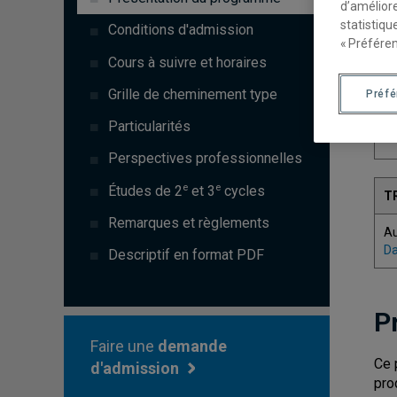
d’améliore
statistiqu
Conditions d'admission
« Préféren
Cours à suivre et horaires
C
Grille de cheminement type
Préf
Particularités
7
Perspectives professionnelles
e
e
Études de 2
et 3
cycles
T
Remarques et règlements
A
Da
Descriptif en format PDF
P
Faire une
demande
Ce 
d'admission
pro