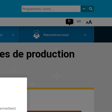
fr
en
us
Rencontrez-nous
es de production
permettent