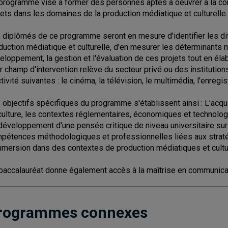
programme vise à former des personnes aptes à oeuvrer à la con
jets dans les domaines de la production médiatique et culturelle.
 diplômés de ce programme seront en mesure d'identifier les di
duction médiatique et culturelle, d'en mesurer les déterminants m
eloppement, la gestion et l'évaluation de ces projets tout en élabo
r champ d'intervention relève du secteur privé ou des instituti
ctivité suivantes : le cinéma, la télévision, le multimédia, l'enregi
 objectifs spécifiques du programme s'établissent ainsi : L'acq
culture, les contextes réglementaires, économiques et technologi
développement d'une pensée critique de niveau universitaire sur
pétences méthodologiques et professionnelles liées aux stratégi
mmersion dans des contextes de production médiatiques et cultu
baccalauréat donne également accès à la maîtrise en communica
rogrammes connexes