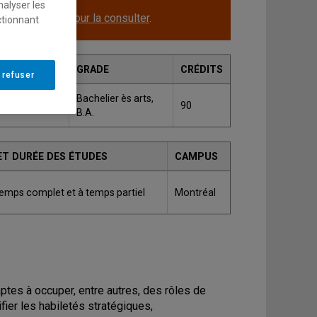
nalyser les
le.
Cliquez ici pour la consulter
.
ctionnant
GRADE
CRÉDITS
 refuser
relle et
Bachelier ès arts,
90
B.A.
ET DURÉE DES ÉTUDES
CAMPUS
temps complet et à temps partiel
Montréal
tes à occuper, entre autres, des rôles de
fier les habiletés stratégiques,