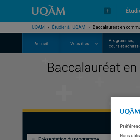
Étudi
UQAM
›
Étudier à l'UQAM
›
Baccalauréat en communi
Programmes,
Accueil
Vous êtes
cours et admiss
Baccalauréat en
Préférenc
Nous utili
Présentation du programme