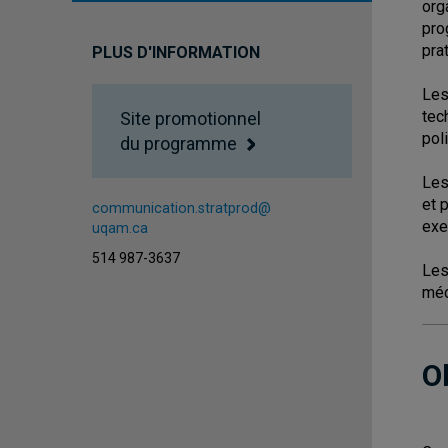
org
pro
pra
PLUS D'INFORMATION
Les
tec
Site promotionnel
pol
du programme
Les
et 
communication.stratprod@
exe
uqam.ca
514 987-3637
Les
méd
O