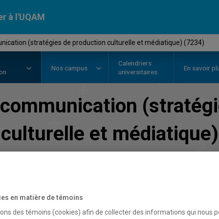
er à l'UQAM
cation (stratégies de production culturelle et médiatique) (7234)
Calendriers
Nos
campus
En savoir pl
ion
universitaires
communication (stratégi
culturelle et médiatique)
Faculté de communication
es en matière de témoins
sons des témoins (cookies) afin de collecter des informations qui nous 