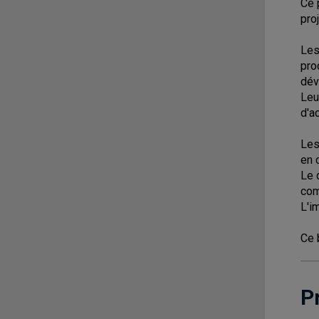
Ce 
pro
Les
pro
dév
Leu
d'a
Les
en 
Le 
com
L'i
Ce 
P