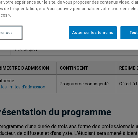
r votre expérience sur le site, de vous proposer des contenus vidéo, d’a
Une version plus récente de ce programme est disponib
es de fréquentation, etc. Vous pouvez personnaliser votre choix en séle
ces ».
ODE
TITRE
érences
Autoriser les témoins
Tout
Baccalauréat en communication (stratégies de production cultu
234
médiatique)
RIMESTRE D'ADMISSION
CONTINGENT
RÉGIME 
utomne
Programme contingenté
Offert à 
tes limites d'admission
résentation du programme
programme d'une durée de trois ans forme des professionnels ap
ducteur, de diffuseur et d'analyste. L'étudiant sera amené à identi