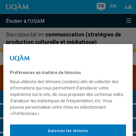
FR
EN
Étudier à l'UQAM
Baccalauréat en
communication (stratégies de
production culturelle et médiatique)
Préférences en matière de témoins
Une version plus récente de ce programme est
disponible.
Cliquez ici pour la consulter
.
Nous utilisons des témoins (cookies) afin de collecter des
informations qui nous permettent d’améliorer votre
expérience sur le site, de vous proposer des contenus vidéo,
Présentation du programme
d’analyser les statistiques de fréquentation, etc. Vous
pouvez personnaliser votre choix en sélectionnant
Conditions d'admission
« Préférences ».
Cours à suivre et horaires
Autoriser les témoins