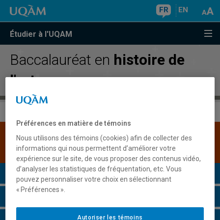
FR
EN
Étudier à l'UQAM
Baccalauréat en
histoire de
l'art
Préférences en matière de témoins
Une version plus récente de ce programme est
Nous utilisons des témoins (cookies) afin de collecter des
disponible.
Cliquez ici pour la consulter
.
informations qui nous permettent d’améliorer votre
expérience sur le site, de vous proposer des contenus vidéo,
d’analyser les statistiques de fréquentation, etc. Vous
Présentation du programme
pouvez personnaliser votre choix en sélectionnant
« Préférences ».
Conditions d'admission
Autoriser les témoins
Cours à suivre et horaires