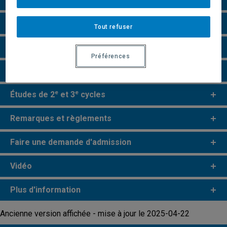
Grille de cheminement
Tout refuser
Particularités
Préférences
Perspectives professionnelles
e
e
Études de 2
et 3
cycles
Remarques et règlements
Faire une demande d'admission
Vidéo
Plus d'information
Ancienne version affichée - mise à jour le 2025-04-22