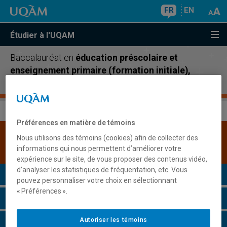
FR
EN
Étudier à l'UQAM
Baccalauréat en
éducation préscolaire et
enseignement primaire (formation initiale),
temps partiel
Préférences en matière de témoins
Une version plus récente de ce programme est
Nous utilisons des témoins (cookies) afin de collecter des
disponible.
Cliquez ici pour la consulter
.
informations qui nous permettent d’améliorer votre
expérience sur le site, de vous proposer des contenus vidéo,
d’analyser les statistiques de fréquentation, etc. Vous
Présentation du programme
pouvez personnaliser votre choix en sélectionnant
« Préférences ».
Conditions d'admission
Autoriser les témoins
Cours à suivre et horaires