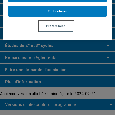
Grille de cheminement
Tout refuser
Particularités
Préférences
Perspectives professionnelles
e
e
Études de 2
et 3
cycles
Remarques et règlements
Faire une demande d'admission
Plus d'information
Ancienne version affichée - mise à jour le 2024-02-21
Versions du descriptif du programme