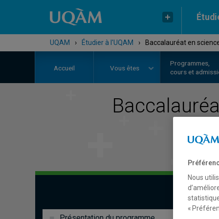
Étudi
UQAM
›
Étudier à l'UQAM
›
Baccalauréat en science
Programmes,
Accueil
Vous êtes
cours et admiss
Baccalauréa
Préférenc
Nous utili
d’améliore
statistiqu
« Préféren
Présentation du programme