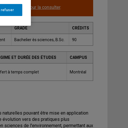
le.
Cliquez ici pour la consulter
.
 refuser
GRADE
CRÉDITS
ent
Bachelier ès sciences, B.Sc.
90
ÉGIME ET DURÉE DES ÉTUDES
CAMPUS
fert à temps complet
Montréal
s naturelles pouvant être mise en application
 évolution vers des pratiques plus
en sciences de l'environnement, permettant aux