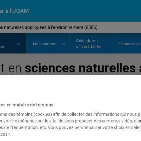
er à l'UQAM
s naturelles appliquées à l'environnement (6506)
Calendriers
Nos
campus
En savoir pl
ion
universitaires
t en
sciences naturelles 
l'environnement
Faculté des sciences
es en matière de témoins
sons des témoins (cookies) afin de collecter des informations qui nous 
r votre expérience sur le site, de vous proposer des contenus vidéo, d’a
es de fréquentation, etc. Vous pouvez personnaliser votre choix en séle
ces ».