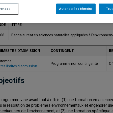
Une version plus récente de ce programme est disponib
érences
Autoriser les témoins
Tout
ODE
TITRE
506
Baccalauréat en sciences naturelles appliquées à l'environnem
RIMESTRE D'ADMISSION
CONTINGENT
R
utomne
Programme non contingenté
Of
tes limites d'admission
bjectifs
programme vise avant tout à offrir : (1) une formation en science
s la résolution de problèmes environnementaux et engendrer une
pectueuses de l'environnement; et (2) une formation spécifique 