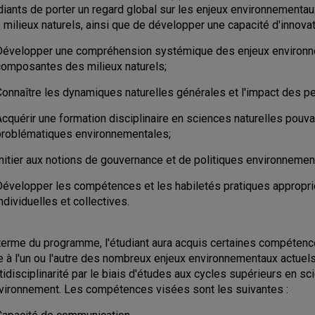
diants de porter un regard global sur les enjeux environnementau
 milieux naturels, ainsi que de développer une capacité d'innovat
Développer une compréhension systémique des enjeux environnem
composantes des milieux naturels;
Connaître les dynamiques naturelles générales et l'impact des pe
cquérir une formation disciplinaire en sciences naturelles pouva
problématiques environnementales;
Initier aux notions de gouvernance et de politiques environnemen
Développer les compétences et les habiletés pratiques appropri
ndividuelles et collectives.
terme du programme, l'étudiant aura acquis certaines compétences
e à l'un ou l'autre des nombreux enjeux environnementaux actuel
tidisciplinarité par le biais d'études aux cycles supérieurs en s
nvironnement. Les compétences visées sont les suivantes :