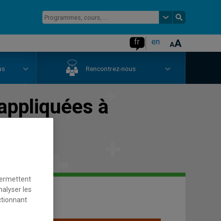
fr
en
us
Rencontrez-nous
appliquées à
permettent
nalyser les
ctionnant