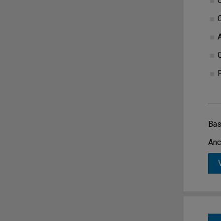
P
Bas
Anc