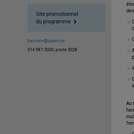
étu
des
Site promotionnel
du programme
baccenv@uqam.ca
514 987-3000, poste 3028
A
i
Au 
fac
mul
l'e