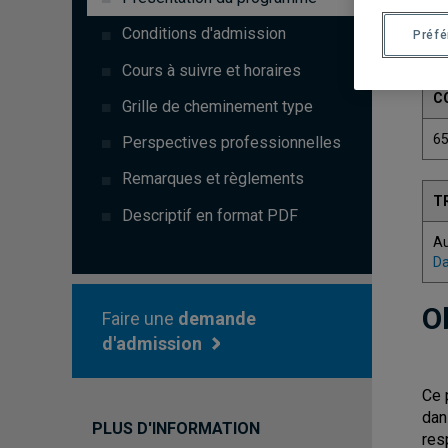
Conditions d'admission
Préf
Cours à suivre et horaires
C
Grille de cheminement type
6
Perspectives professionnelles
Remarques et règlements
T
Descriptif en format PDF
A
Da
O
Faire une
demande
d'admission
Ce 
dan
PLUS D'INFORMATION
res