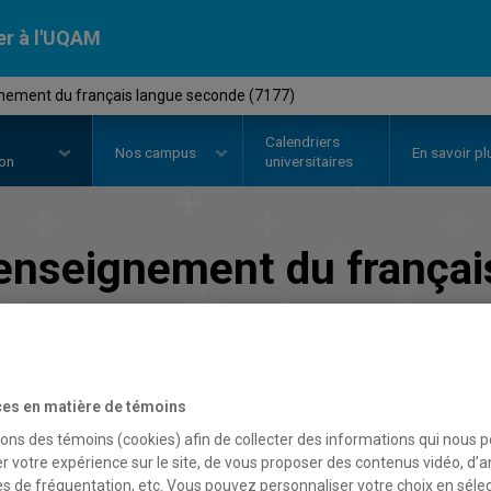
er à l'UQAM
nement du français langue seconde (7177)
Calendriers
Nos
campus
En savoir pl
ion
universitaires
enseignement du françai
Faculté des sciences de l'éducation
es en matière de témoins
sons des témoins (cookies) afin de collecter des informations qui nous 
r votre expérience sur le site, de vous proposer des contenus vidéo, d’a
es de fréquentation, etc. Vous pouvez personnaliser votre choix en séle