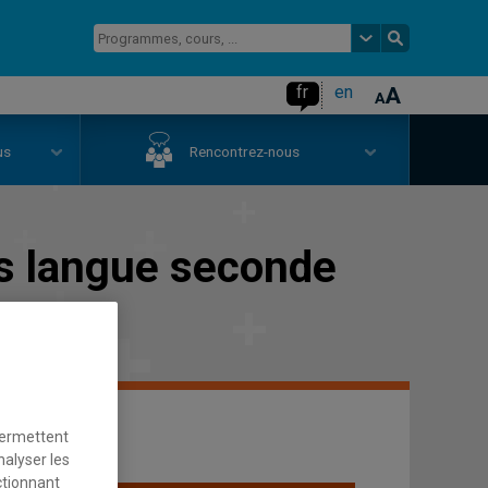
fr
en
us
Rencontrez-nous
s langue seconde
permettent
nalyser les
ctionnant