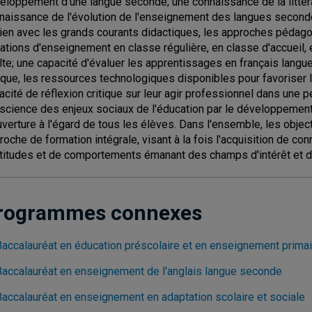
eloppement d'une langue seconde; une connaissance de la littéra
naissance de l'évolution de l'enseignement des langues secondes
lien avec les grands courants didactiques, les approches pédag
uations d'enseignement en classe régulière, en classe d'accueil,
lte; une capacité d'évaluer les apprentissages en français langue
tique, les ressources technologiques disponibles pour favoriser
acité de réflexion critique sur leur agir professionnel dans une 
science des enjeux sociaux de l'éducation par le développement d
uverture à l'égard de tous les élèves. Dans l'ensemble, les obje
roche de formation intégrale, visant à la fois l'acquisition de c
ttitudes et de comportements émanant des champs d'intérêt et 
rogrammes connexes
Baccalauréat en éducation préscolaire et en enseignement prim
Baccalauréat en enseignement de l'anglais langue seconde
Baccalauréat en enseignement en adaptation scolaire et sociale