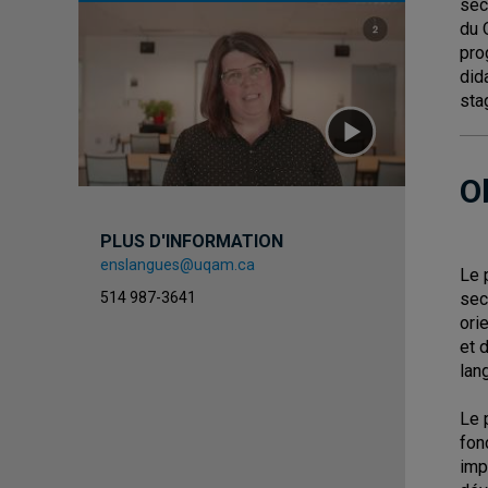
sec
du 
pro
did
sta
O
PLUS D'INFORMATION
enslangues@uqam.ca
Le 
sec
514 987-3641
ori
et 
lan
Le 
fon
imp