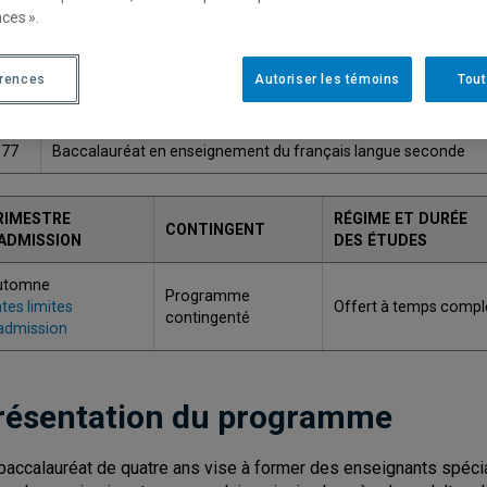
ces ».
Une version plus récente de ce programme est disponib
érences
Autoriser les témoins
Tout
ODE
TITRE
177
Baccalauréat en enseignement du français langue seconde
RIMESTRE
RÉGIME ET DURÉE
CONTINGENT
'ADMISSION
DES ÉTUDES
utomne
Programme
tes limites
Offert à temps compl
contingenté
admission
résentation du programme
baccalauréat de quatre ans vise à former des enseignants spéci