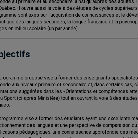
onde au primaire et au secondaire, ainsi qu'auprès des adultes. 
Québec. Il ouvre aussi la voie à des études de cycles supérieur
gramme sont axés sur l'acquisition de connaissances et le dév
actique des langues secondes, la langue française et la psych
ges en milieu scolaire (un par année).
bjectifs
programme proposé vise à former des enseignants spécialistes 
onde aux niveaux primaire et secondaire et, dans certains cas, 
entations suggérées dans les «Orientations et compétences atten
du Sport (ci-après Ministère) tout en ouvrant la voie à des étud
gues.
programme vise à former des étudiants ayant: une excellente ma
ctionnement des langues et une perspective de comparaison du fra
lications pédagogiques; une connaissance approfondie des méc