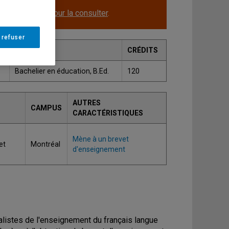
le.
Cliquez ici pour la consulter
.
 refuser
GRADE
CRÉDITS
Bachelier en éducation, B.Ed.
120
AUTRES
CAMPUS
CARACTÉRISTIQUES
Mène à un brevet
et
Montréal
d'enseignement
alistes de l'enseignement du français langue