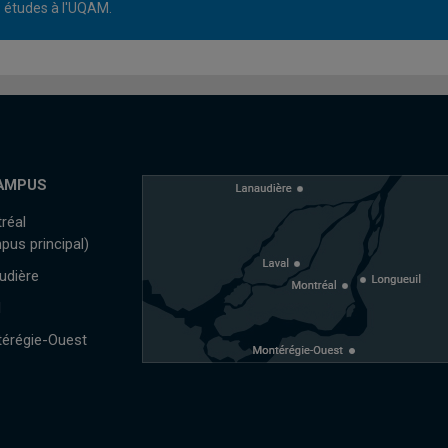
études à l'UQAM.
AMPUS
réal
pus principal)
udière
l
érégie-Ouest