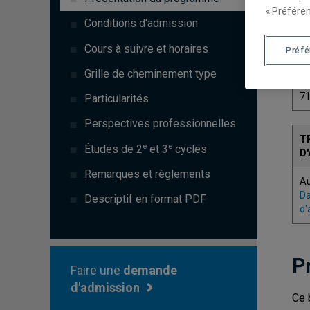
« Préféren
Conditions d'admission
Cours à suivre et horaires
Préf
C
Grille de cheminement type
7
Particularités
Perspectives professionnelles
T
e
e
Études de 2
et 3
cycles
D
Remarques et règlements
A
Da
Descriptif en format PDF
d'
P
Faire une
demande
d'admission
Ce 