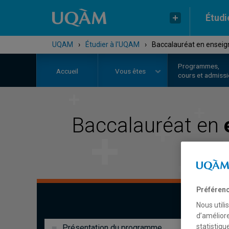
Étudi
UQAM
›
Étudier à l'UQAM
›
Baccalauréat en enseig
Programmes,
Accueil
Vous êtes
cours et admiss
Baccalauréat en
Préférenc
Nous utili
d’améliore
statistiqu
Présentation du programme