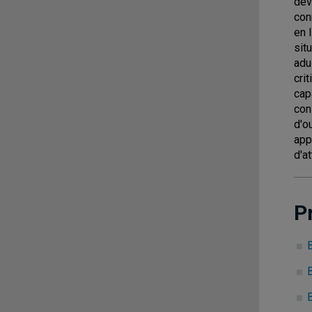
dév
con
en 
sit
adu
cri
cap
con
d'o
app
d'a
P